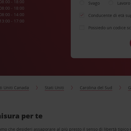
08:00 - 18:00
Svago
Lavoro
08:00 - 18:00
08:00 - 14:00
Conducente di età su
13:00 - 17:00
Possiedo un codice s
ti Uniti Canada
Stati Uniti
Carolina del Sud
G
isura per te
o che desideri assaporare al più presto il senso di libertà tipico de