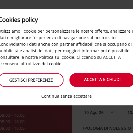
Cookies policy
OFFERTE
SELF SERVICE
PRODOTTI
DE
Utilizziamo i cookie per personalizzare le nostre offerte, analizzare i
dati e migliorare l’esperienza di navigazione sul nostro sito.
Condividiamo i dati anche con partner affidabili che si occupano di
pubblicità e analisi dei dati; per maggiori informazioni è possibile
consultare la nostra
Politica sui cookie
. Cliccando su ACCETTA
RITIRO DA
acconsenti all’utilizzo dei cookie.
ACCETTA E CHIUDI
GESTISCI PREFERENZE
Scegli una località di
Continua senza accettare
DAL GIORNO
a
08:00 - 18:00
08:00 - 18:00
08:00 - 18:00
TIPOLOGIA DI NOLEGGIO