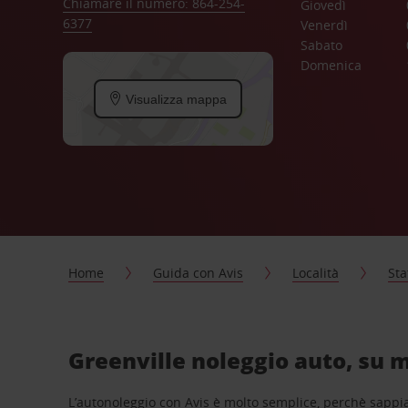
Chiamare il numero: 864-254-
Giovedì
6377
Venerdì
Sabato
Domenica
Visualizza mappa
Home
Guida con Avis
Località
Sta
Greenville noleggio auto, su m
L’autonoleggio con Avis è molto semplice, perchè sappiam