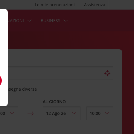
Le mie prenotazioni
Assistenza
STINAZIONI
BUSINESS
 riconsegna diversa
AL GIORNO