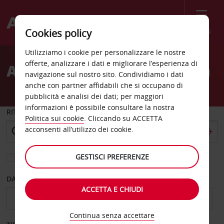
Menù
Cookies policy
Welcome
Utilizziamo i cookie per personalizzare le nostre
to
offerte, analizzare i dati e migliorare l’esperienza di
Autonoleggio Sud Carolina
Avis
navigazione sul nostro sito. Condividiamo i dati
anche con partner affidabili che si occupano di
pubblicità e analisi dei dati; per maggiori
informazioni è possibile consultare la nostra
RITIRO DA
Politica sui cookie
. Cliccando su ACCETTA
acconsenti all’utilizzo dei cookie.
GESTISCI PREFERENZE
Scegli una località di riconsegna diversa
DAL GIORNO
AL GIORNO
ACCETTA E CHIUDI
Continua senza accettare