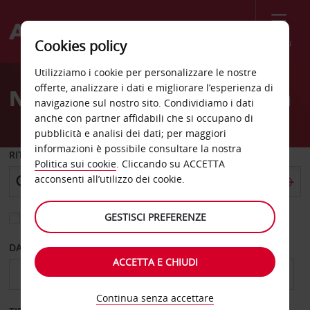
Menù
Cookies policy
Welcome
Utilizziamo i cookie per personalizzare le nostre
to
offerte, analizzare i dati e migliorare l’esperienza di
Noleggio auto Wilmington
Avis
navigazione sul nostro sito. Condividiamo i dati
anche con partner affidabili che si occupano di
pubblicità e analisi dei dati; per maggiori
informazioni è possibile consultare la nostra
RITIRO DA
Politica sui cookie
. Cliccando su ACCETTA
acconsenti all’utilizzo dei cookie.
GESTISCI PREFERENZE
Scegli una località di riconsegna diversa
DAL GIORNO
AL GIORNO
ACCETTA E CHIUDI
Continua senza accettare