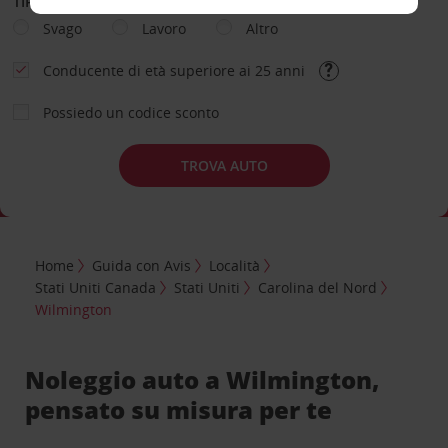
TIPOLOGIA DI NOLEGGIO
Svago
Lavoro
Altro
Conducente di età superiore ai 25 anni
Possiedo un codice sconto
TROVA AUTO
Home
Guida con Avis
Località
Stati Uniti Canada
Stati Uniti
Carolina del Nord
Wilmington
Noleggio auto a Wilmington,
pensato su misura per te