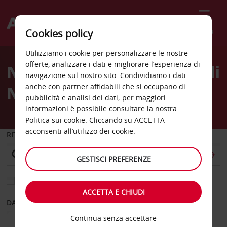
Menù
Cookies policy
Welcome
Utilizziamo i cookie per personalizzare le nostre
to
offerte, analizzare i dati e migliorare l’esperienza di
Noleggio auto Aeroporto di
Avis
navigazione sul nostro sito. Condividiamo i dati
anche con partner affidabili che si occupano di
New Bern
pubblicità e analisi dei dati; per maggiori
informazioni è possibile consultare la nostra
Politica sui cookie
. Cliccando su ACCETTA
acconsenti all’utilizzo dei cookie.
RITIRO DA
GESTISCI PREFERENZE
Scegli una località di riconsegna diversa
ACCETTA E CHIUDI
DAL GIORNO
AL GIORNO
Continua senza accettare