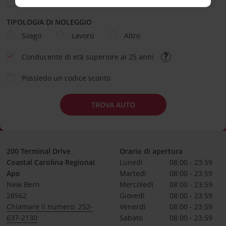
TIPOLOGIA DI NOLEGGIO
Svago
Lavoro
Altro
Conducente di età superiore ai 25 anni
Possiedo un codice sconto
TROVA AUTO
200 Terminal Drive
Orario di apertura
Coastal Carolina Regional
Lunedì
08:00 - 23:59
Apo
Martedì
08:00 - 23:59
New Bern
Mercoledì
08:00 - 23:59
28562
Giovedì
08:00 - 23:59
Chiamare il numero: 252-
Venerdì
08:00 - 23:59
637-2130
Sabato
08:00 - 23:59