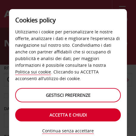
Menù
Cookies policy
Welcome
Utilizziamo i cookie per personalizzare le nostre
to
offerte, analizzare i dati e migliorare l’esperienza di
Noleggio auto Mooresville
Avis
navigazione sul nostro sito. Condividiamo i dati
anche con partner affidabili che si occupano di
pubblicità e analisi dei dati; per maggiori
informazioni è possibile consultare la nostra
RITIRO DA
Politica sui cookie
. Cliccando su ACCETTA
acconsenti all’utilizzo dei cookie.
GESTISCI PREFERENZE
Scegli una località di riconsegna diversa
DAL GIORNO
AL GIORNO
ACCETTA E CHIUDI
Continua senza accettare