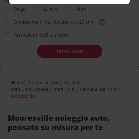
TIPOLOGIA DI NOLEGGIO
Svago
Lavoro
Altro
Conducente di età superiore ai 25 anni
Possiedo un codice sconto
TROVA AUTO
Home
Guida con Avis
Località
Stati Uniti Canada
Stati Uniti
Carolina del Nord
Mooresville
Mooresville noleggio auto,
pensato su misura per te