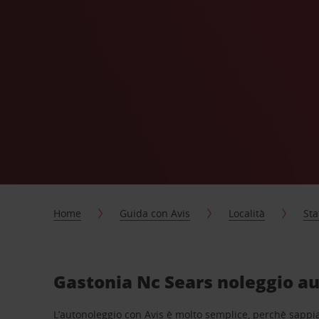
Home
Guida con Avis
Località
Sta
Gastonia Nc Sears noleggio au
L’autonoleggio con Avis è molto semplice, perchè sappiam