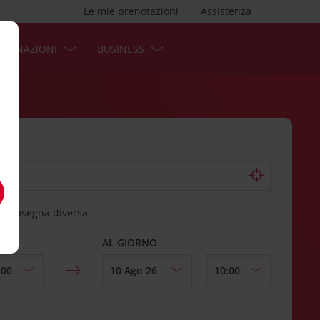
Le mie prenotazioni
Assistenza
STINAZIONI
BUSINESS
 riconsegna diversa
AL GIORNO