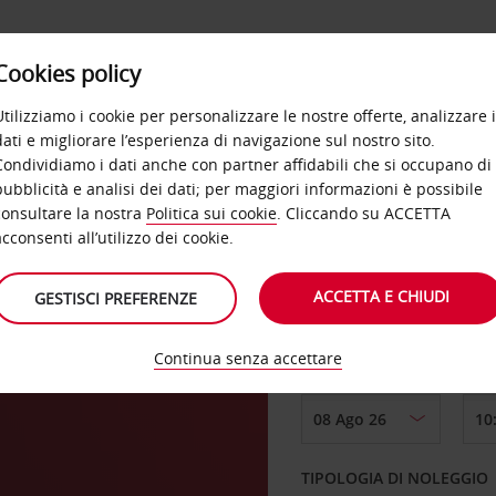
Cookies policy
OFFERTE
SELF SERVICE
PRODOTTI
DE
Utilizziamo i cookie per personalizzare le nostre offerte, analizzare i
dati e migliorare l’esperienza di navigazione sul nostro sito.
Condividiamo i dati anche con partner affidabili che si occupano di
pubblicità e analisi dei dati; per maggiori informazioni è possibile
consultare la nostra
Politica sui cookie
. Cliccando su ACCETTA
RITIRO DA
acconsenti all’utilizzo dei cookie.
ars
ACCETTA E CHIUDI
GESTISCI PREFERENZE
Scegli una località di
Continua senza accettare
DAL GIORNO
TIPOLOGIA DI NOLEGGIO