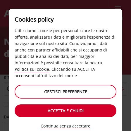
Menù
Cookies policy
Welcome
Utilizziamo i cookie per personalizzare le nostre
to
offerte, analizzare i dati e migliorare l’esperienza di
Noleggio auto Carolina-
Avis
navigazione sul nostro sito. Condividiamo i dati
anche con partner affidabili che si occupano di
del-nord
pubblicità e analisi dei dati; per maggiori
informazioni è possibile consultare la nostra
Politica sui cookie
. Cliccando su ACCETTA
acconsenti all’utilizzo dei cookie.
RITIRO DA
GESTISCI PREFERENZE
Scegli una località di riconsegna diversa
ACCETTA E CHIUDI
DAL GIORNO
AL GIORNO
Continua senza accettare