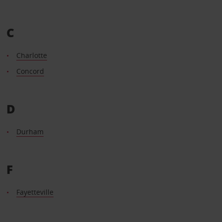
C
Charlotte
Concord
D
Durham
F
Fayetteville