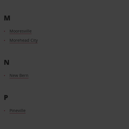
M
Mooresville
Morehead City
N
New Bern
P
Pineville