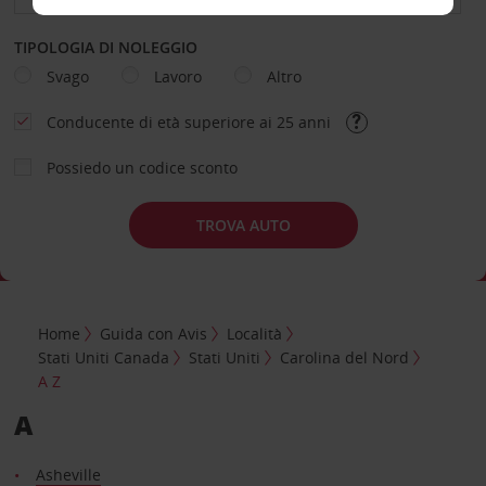
TIPOLOGIA DI NOLEGGIO
Svago
Lavoro
Altro
Conducente di età superiore ai 25 anni
Possiedo un codice sconto
TROVA AUTO
Home
Guida con Avis
Località
Stati Uniti Canada
Stati Uniti
Carolina del Nord
A Z
A
Asheville