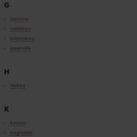
G
Gastonia
Goldsboro
Greensboro
Greenville
H
Hickory
K
Kinston
Knightdale