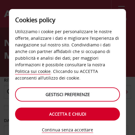
Menù
Cookies policy
Welcome
Utilizziamo i cookie per personalizzare le nostre
to
offerte, analizzare i dati e migliorare l’esperienza di
Noleggio auto Santa
Avis
navigazione sul nostro sito. Condividiamo i dati
anche con partner affidabili che si occupano di
Monica
pubblicità e analisi dei dati; per maggiori
informazioni è possibile consultare la nostra
Politica sui cookie
. Cliccando su ACCETTA
acconsenti all’utilizzo dei cookie.
RITIRO DA
GESTISCI PREFERENZE
Scegli una località di riconsegna diversa
ACCETTA E CHIUDI
DAL GIORNO
AL GIORNO
Continua senza accettare