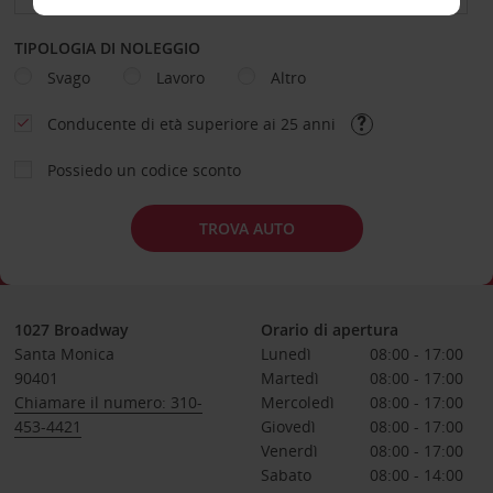
TIPOLOGIA DI NOLEGGIO
Svago
Lavoro
Altro
Conducente di età superiore ai 25 anni
Possiedo un codice sconto
TROVA AUTO
1027 Broadway
Orario di apertura
Santa Monica
Lunedì
08:00 - 17:00
90401
Martedì
08:00 - 17:00
Chiamare il numero: 310-
Mercoledì
08:00 - 17:00
453-4421
Giovedì
08:00 - 17:00
Venerdì
08:00 - 17:00
Sabato
08:00 - 14:00