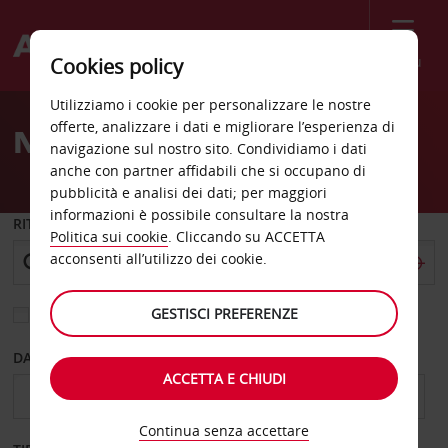
Menù
Cookies policy
Welcome
Utilizziamo i cookie per personalizzare le nostre
to
offerte, analizzare i dati e migliorare l’esperienza di
Noleggio auto Santa Ana
Avis
navigazione sul nostro sito. Condividiamo i dati
anche con partner affidabili che si occupano di
pubblicità e analisi dei dati; per maggiori
informazioni è possibile consultare la nostra
RITIRO DA
Politica sui cookie
. Cliccando su ACCETTA
acconsenti all’utilizzo dei cookie.
GESTISCI PREFERENZE
Scegli una località di riconsegna diversa
DAL GIORNO
AL GIORNO
ACCETTA E CHIUDI
Continua senza accettare