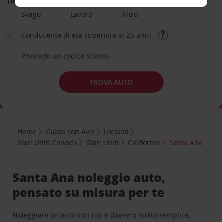
TIPOLOGIA DI NOLEGGIO
Svago
Lavoro
Altro
Conducente di età superiore ai 25 anni
Possiedo un codice sconto
TROVA AUTO
Home
Guida con Avis
Località
Stati Uniti Canada
Stati Uniti
California
Santa Ana
Santa Ana noleggio auto,
pensato su misura per te
Noleggiare un'auto con noi è davvero molto semplice,