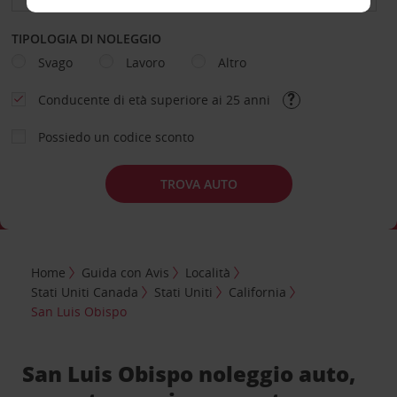
TIPOLOGIA DI NOLEGGIO
Svago
Lavoro
Altro
Conducente di età superiore ai 25 anni
Possiedo un codice sconto
TROVA AUTO
Home
Guida con Avis
Località
Stati Uniti Canada
Stati Uniti
California
San Luis Obispo
San Luis Obispo noleggio auto,