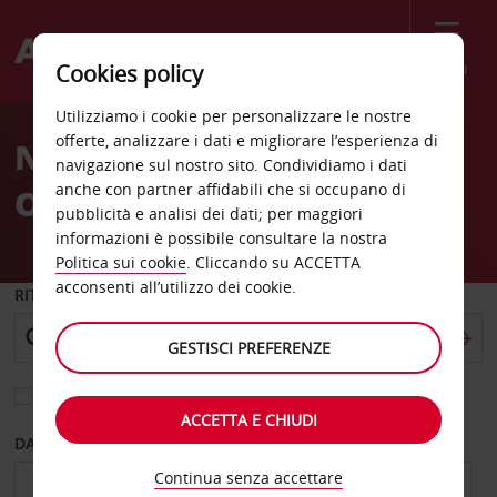
Menù
Cookies policy
Welcome
Utilizziamo i cookie per personalizzare le nostre
to
offerte, analizzare i dati e migliorare l’esperienza di
Noleggio auto San Luis
Avis
navigazione sul nostro sito. Condividiamo i dati
anche con partner affidabili che si occupano di
Obispo
pubblicità e analisi dei dati; per maggiori
informazioni è possibile consultare la nostra
Politica sui cookie
. Cliccando su ACCETTA
acconsenti all’utilizzo dei cookie.
RITIRO DA
GESTISCI PREFERENZE
Scegli una località di riconsegna diversa
ACCETTA E CHIUDI
DAL GIORNO
AL GIORNO
Continua senza accettare