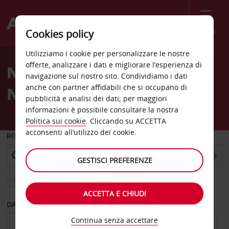
Menù
Cookies policy
Welcome
Utilizziamo i cookie per personalizzare le nostre
to
offerte, analizzare i dati e migliorare l’esperienza di
Noleggio auto Hotel Circle
Avis
navigazione sul nostro sito. Condividiamo i dati
anche con partner affidabili che si occupano di
North
pubblicità e analisi dei dati; per maggiori
informazioni è possibile consultare la nostra
Politica sui cookie
. Cliccando su ACCETTA
acconsenti all’utilizzo dei cookie.
RITIRO DA
GESTISCI PREFERENZE
Scegli una località di riconsegna diversa
ACCETTA E CHIUDI
DAL GIORNO
AL GIORNO
Continua senza accettare