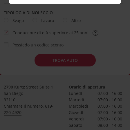
TIPOLOGIA DI NOLEGGIO
Svago
Lavoro
Altro
Conducente di età superiore ai 25 anni
Possiedo un codice sconto
TROVA AUTO
2790 Kurtz Street Suite 1
Orario di apertura
San Diego
Lunedì
07:00 - 16:00
92110
Martedì
07:00 - 16:00
Chiamare il numero: 619-
Mercoledì
07:00 - 16:00
220-4920
Giovedì
07:00 - 16:00
Venerdì
07:00 - 16:00
Sabato
08:00 - 14:00