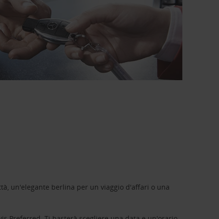
tà, un'elegante berlina per un viaggio d'affari o una
vis Preferred
. Ti basterà scegliere una data e un'orario,