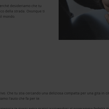
perché desideriamo che tu
ico della strada. Ovunque ti
 il mondo.
ivo. Che tu stia cercando una deliziosa compatta per una gita in cit
amo l'auto che fa per te.
tegoria (e giorni extra gratis) iscrivendosi al programma fedeltà
A