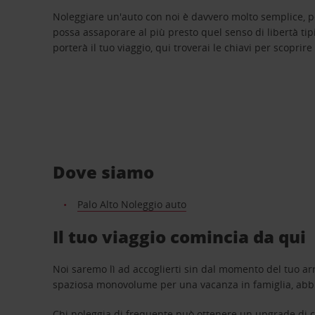
Noleggiare un'auto con noi è davvero molto semplice, 
possa assaporare al più presto quel senso di libertà tip
porterà il tuo viaggio, qui troverai le chiavi per scoprire
Dove siamo
Palo Alto Noleggio auto
Il tuo viaggio comincia da qui
Noi saremo lì ad accoglierti sin dal momento del tuo arr
spaziosa monovolume per una vacanza in famiglia, abbi
Chi noleggia di frequente può ottenere un upgrade di ca