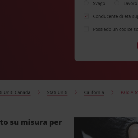
Svago
Lavoro
Conducente di età su
Possiedo un codice s
ti Uniti Canada
Stati Uniti
California
Palo Alt
ato su misura per