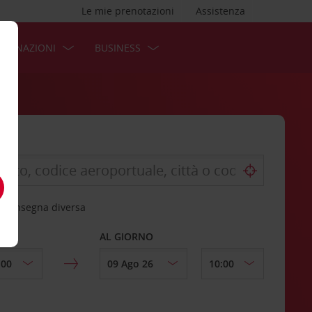
Le mie prenotazioni
Assistenza
STINAZIONI
BUSINESS
 riconsegna diversa
AL GIORNO