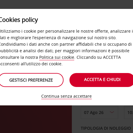
Cookies policy
OFFERTE
SELF SERVICE
PRODOTTI
DE
Utilizziamo i cookie per personalizzare le nostre offerte, analizzare i
dati e migliorare l’esperienza di navigazione sul nostro sito.
Condividiamo i dati anche con partner affidabili che si occupano di
alo
pubblicità e analisi dei dati; per maggiori informazioni è possibile
consultare la nostra
Politica sui cookie
. Cliccando su ACCETTA
RITIRO DA
acconsenti all’utilizzo dei cookie.
ACCETTA E CHIUDI
GESTISCI PREFERENZE
Scegli una località di
Continua senza accettare
DAL GIORNO
TIPOLOGIA DI NOLEGGIO