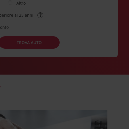
Altro
periore ai 25 anni
conto
TROVA AUTO
o