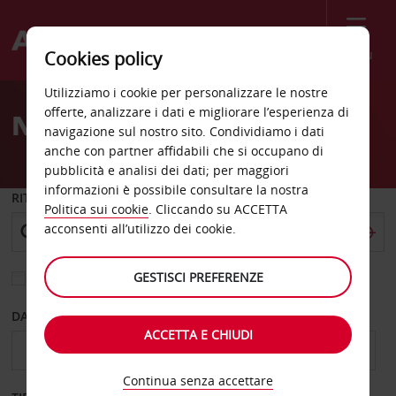
Menù
Cookies policy
Welcome
Utilizziamo i cookie per personalizzare le nostre
to
offerte, analizzare i dati e migliorare l’esperienza di
Noleggio auto Ontario CA
Avis
navigazione sul nostro sito. Condividiamo i dati
anche con partner affidabili che si occupano di
pubblicità e analisi dei dati; per maggiori
informazioni è possibile consultare la nostra
RITIRO DA
Politica sui cookie
. Cliccando su ACCETTA
acconsenti all’utilizzo dei cookie.
GESTISCI PREFERENZE
Scegli una località di riconsegna diversa
DAL GIORNO
AL GIORNO
ACCETTA E CHIUDI
Continua senza accettare