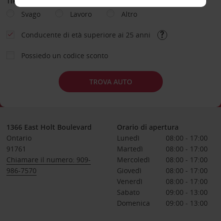
TIPOLOGIA DI NOLEGGIO
Svago
Lavoro
Altro
Conducente di età superiore ai 25 anni
Possiedo un codice sconto
TROVA AUTO
1366 East Holt Boulevard
Orario di apertura
Ontario
Lunedì
08:00 - 17:00
91761
Martedì
08:00 - 17:00
Chiamare il numero: 909-
Mercoledì
08:00 - 17:00
986-7570
Giovedì
08:00 - 17:00
Venerdì
08:00 - 17:00
Sabato
09:00 - 13:00
Domenica
09:00 - 13:00