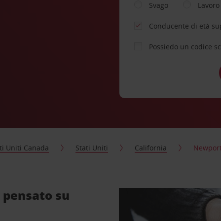
Svago
Lavoro
Conducente di età su
Possiedo un codice s
ti Uniti Canada
Stati Uniti
California
Newport
 pensato su