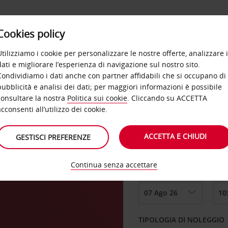
Cookies policy
OFFERTE
SELF SERVICE
PRODOTTI
DE
Utilizziamo i cookie per personalizzare le nostre offerte, analizzare i
dati e migliorare l’esperienza di navigazione sul nostro sito.
Condividiamo i dati anche con partner affidabili che si occupano di
pubblicità e analisi dei dati; per maggiori informazioni è possibile
consultare la nostra
Politica sui cookie
. Cliccando su ACCETTA
RITIRO DA
acconsenti all’utilizzo dei cookie.
ACCETTA E CHIUDI
GESTISCI PREFERENZE
Scegli una località di
Continua senza accettare
DAL GIORNO
TIPOLOGIA DI NOLEGGIO