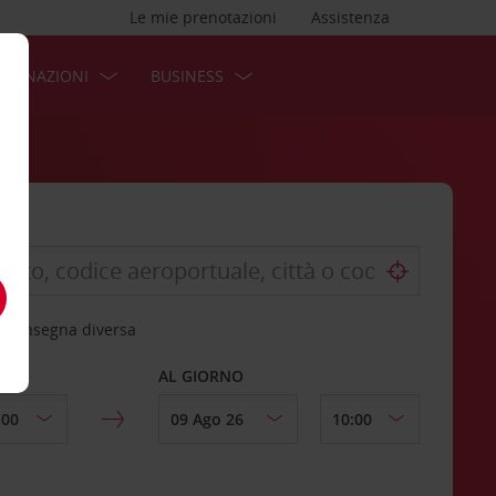
Le mie prenotazioni
Assistenza
STINAZIONI
BUSINESS
 riconsegna diversa
AL GIORNO