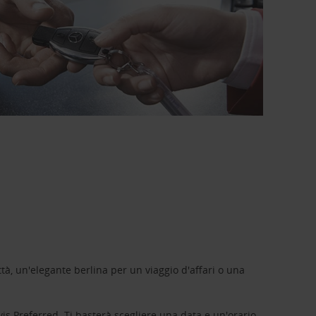
tà, un'elegante berlina per un viaggio d'affari o una
vis Preferred
. Ti basterà scegliere una data e un'orario,