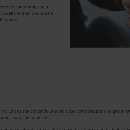
perché desideriamo che tu
ico della strada. Ovunque ti
 il mondo.
ivo. Che tu stia cercando una deliziosa compatta per una gita in cit
amo l'auto che fa per te.
tegoria (e giorni extra gratis) iscrivendosi al programma fedeltà
A