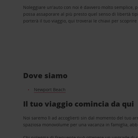
Noleggiare un'auto con noi è davvero molto semplice, 
possa assaporare al più presto quel senso di libertà tip
porterà il tuo viaggio, qui troverai le chiavi per scoprire
Dove siamo
Newport Beach
Il tuo viaggio comincia da qui
Noi saremo lì ad accoglierti sin dal momento del tuo arr
spaziosa monovolume per una vacanza in famiglia, abbi
Chi noleggia di frequente può ottenere un upgrade di ca