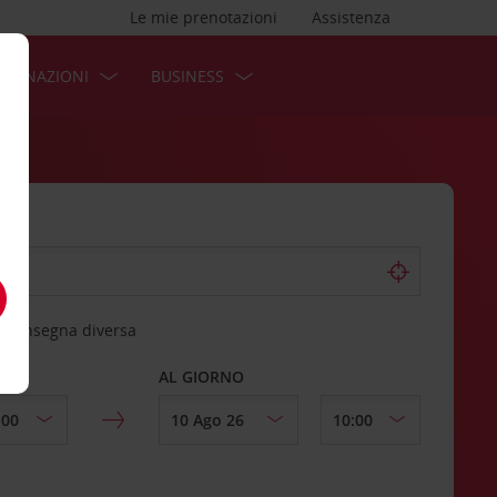
Le mie prenotazioni
Assistenza
STINAZIONI
BUSINESS
 riconsegna diversa
AL GIORNO