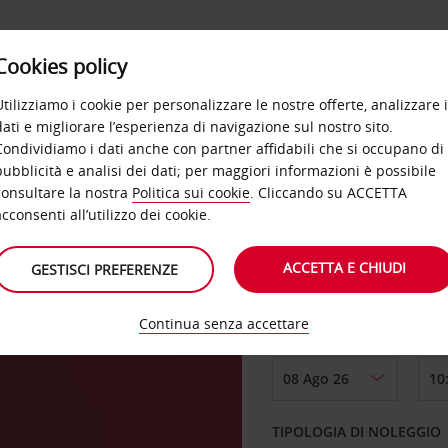
Cookies policy
OFFERTE
SELF SERVICE
PRODOTTI
DE
Utilizziamo i cookie per personalizzare le nostre offerte, analizzare i
dati e migliorare l’esperienza di navigazione sul nostro sito.
Condividiamo i dati anche con partner affidabili che si occupano di
pubblicità e analisi dei dati; per maggiori informazioni è possibile
consultare la nostra
Politica sui cookie
. Cliccando su ACCETTA
RITIRO DA
acconsenti all’utilizzo dei cookie.
tain
ACCETTA E CHIUDI
GESTISCI PREFERENZE
Scegli una località di
Continua senza accettare
DAL GIORNO
TIPOLOGIA DI NOLEGGIO