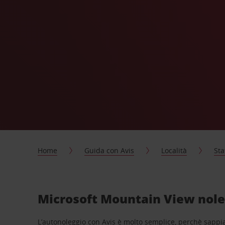
Home
Guida con Avis
Località
Sta
Microsoft Mountain View noleg
L’autonoleggio con Avis è molto semplice, perchè sappiam