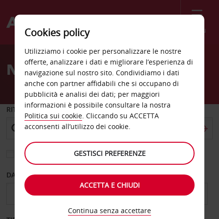
Menù
Cookies policy
Welcome
Utilizziamo i cookie per personalizzare le nostre
to
offerte, analizzare i dati e migliorare l’esperienza di
Noleggio auto Lakewood
Avis
navigazione sul nostro sito. Condividiamo i dati
anche con partner affidabili che si occupano di
pubblicità e analisi dei dati; per maggiori
informazioni è possibile consultare la nostra
RITIRO DA
Politica sui cookie
. Cliccando su ACCETTA
acconsenti all’utilizzo dei cookie.
GESTISCI PREFERENZE
Scegli una località di riconsegna diversa
DAL GIORNO
AL GIORNO
ACCETTA E CHIUDI
Continua senza accettare