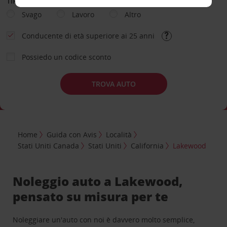
TIPOLOGIA DI NOLEGGIO
Svago
Lavoro
Altro
Conducente di età superiore ai 25 anni
Possiedo un codice sconto
TROVA AUTO
Home
Guida con Avis
Località
Stati Uniti Canada
Stati Uniti
California
Lakewood
Noleggio auto a Lakewood,
pensato su misura per te
Noleggiare un'auto con noi è davvero molto semplice,