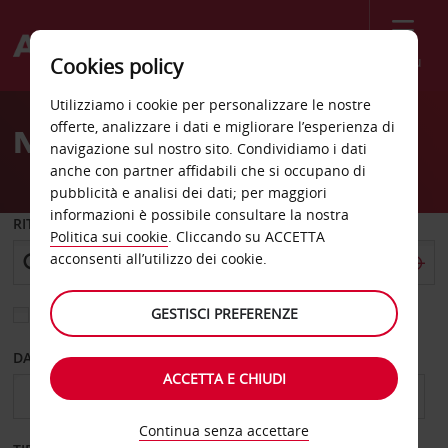
Menù
Cookies policy
Welcome
Utilizziamo i cookie per personalizzare le nostre
to
offerte, analizzare i dati e migliorare l’esperienza di
Noleggio auto La Jolla
Avis
navigazione sul nostro sito. Condividiamo i dati
anche con partner affidabili che si occupano di
pubblicità e analisi dei dati; per maggiori
informazioni è possibile consultare la nostra
RITIRO DA
Politica sui cookie
. Cliccando su ACCETTA
acconsenti all’utilizzo dei cookie.
GESTISCI PREFERENZE
Scegli una località di riconsegna diversa
DAL GIORNO
AL GIORNO
ACCETTA E CHIUDI
Continua senza accettare