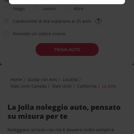
TIPOLOGIA DI NOLEGGIO
Svago
Lavoro
Altro
Conducente di età superiore ai 25 anni
Possiedo un codice sconto
TROVA AUTO
Home
Guida con Avis
Località
Stati Uniti Canada
Stati Uniti
California
La Jolla
La Jolla noleggio auto, pensato
su misura per te
Noleggiare un'auto con noi è davvero molto semplice,