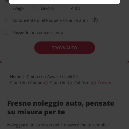
TIPOLOGIA DI NOLEGGIO
Svago
Lavoro
Altro
Conducente di età superiore ai 25 anni
Possiedo un codice sconto
TROVA AUTO
Home
Guida con Avis
Località
Stati Uniti Canada
Stati Uniti
California
Fresno
Fresno noleggio auto, pensato
su misura per te
Noleggiare un'auto con noi è davvero molto semplice,