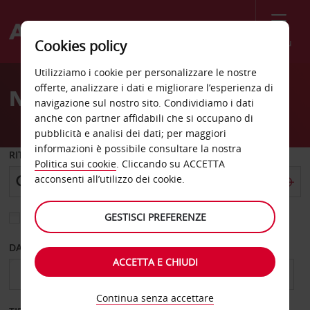
Menù
Cookies policy
Welcome
Utilizziamo i cookie per personalizzare le nostre
to
offerte, analizzare i dati e migliorare l’esperienza di
Noleggio auto Fresno
Avis
navigazione sul nostro sito. Condividiamo i dati
anche con partner affidabili che si occupano di
pubblicità e analisi dei dati; per maggiori
informazioni è possibile consultare la nostra
RITIRO DA
Politica sui cookie
. Cliccando su ACCETTA
acconsenti all’utilizzo dei cookie.
GESTISCI PREFERENZE
Scegli una località di riconsegna diversa
DAL GIORNO
AL GIORNO
ACCETTA E CHIUDI
Continua senza accettare