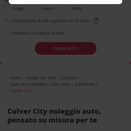
TIPOLOGIA DI NOLEGGIO
Svago
Lavoro
Altro
Conducente di età superiore ai 25 anni
Possiedo un codice sconto
TROVA AUTO
Home
Guida con Avis
Località
Stati Uniti Canada
Stati Uniti
California
Culver City
Culver City noleggio auto,
pensato su misura per te