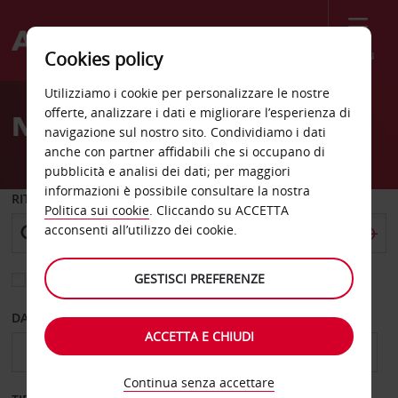
Menù
Cookies policy
Welcome
Utilizziamo i cookie per personalizzare le nostre
to
offerte, analizzare i dati e migliorare l’esperienza di
Noleggio auto Culver City
Avis
navigazione sul nostro sito. Condividiamo i dati
anche con partner affidabili che si occupano di
pubblicità e analisi dei dati; per maggiori
informazioni è possibile consultare la nostra
RITIRO DA
Politica sui cookie
. Cliccando su ACCETTA
acconsenti all’utilizzo dei cookie.
GESTISCI PREFERENZE
Scegli una località di riconsegna diversa
DAL GIORNO
AL GIORNO
ACCETTA E CHIUDI
Continua senza accettare