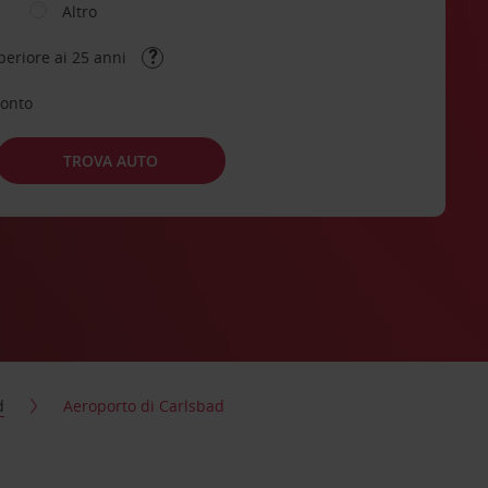
Altro
periore ai 25 anni
conto
TROVA AUTO
d
Aeroporto di Carlsbad