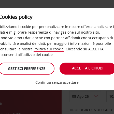
Cookies policy
OFFERTE
SELF SERVICE
PRODOTTI
DE
Utilizziamo i cookie per personalizzare le nostre offerte, analizzare i
dati e migliorare l’esperienza di navigazione sul nostro sito.
Condividiamo i dati anche con partner affidabili che si occupano di
pubblicità e analisi dei dati; per maggiori informazioni è possibile
consultare la nostra
Politica sui cookie
. Cliccando su ACCETTA
RITIRO DA
acconsenti all’utilizzo dei cookie.
ACCETTA E CHIUDI
GESTISCI PREFERENZE
Scegli una località di
Continua senza accettare
DAL GIORNO
a
TIPOLOGIA DI NOLEGGIO
08:00 - 21:00