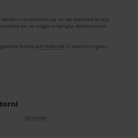
 desideri una scattante city car per esplorare la città,
novolume per un viaggio in famiglia, abbiamo l’auto
 programma fedeltà
Avis Preferred
. Ti basterà scegliere
ntorni
Escondido