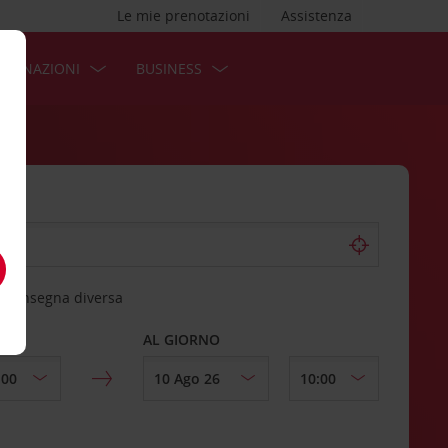
Le mie prenotazioni
Assistenza
STINAZIONI
BUSINESS
 riconsegna diversa
AL GIORNO