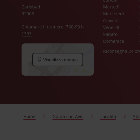
Carlsbad
Martedì
92008
Mercoledì
Giovedì
Chiamare il numero: 760-931-
Venerdì
1393
Sabato
Domenica
Riconsegna 24 or
Visualizza mappa
Home
Guida con Avis
Località
Sta