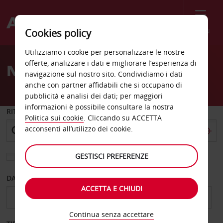
Menù
Cookies policy
Welcome
Utilizziamo i cookie per personalizzare le nostre
to
offerte, analizzare i dati e migliorare l’esperienza di
Noleggio auto Carlsbad
Avis
navigazione sul nostro sito. Condividiamo i dati
anche con partner affidabili che si occupano di
pubblicità e analisi dei dati; per maggiori
informazioni è possibile consultare la nostra
RITIRO DA
Politica sui cookie
. Cliccando su ACCETTA
acconsenti all’utilizzo dei cookie.
GESTISCI PREFERENZE
Scegli una località di riconsegna diversa
DAL GIORNO
AL GIORNO
ACCETTA E CHIUDI
Continua senza accettare