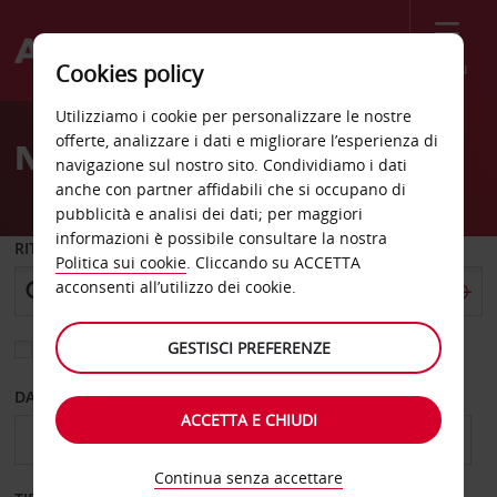
Menù
Cookies policy
Welcome
Utilizziamo i cookie per personalizzare le nostre
to
offerte, analizzare i dati e migliorare l’esperienza di
Noleggio auto Berkeley
Avis
navigazione sul nostro sito. Condividiamo i dati
anche con partner affidabili che si occupano di
pubblicità e analisi dei dati; per maggiori
informazioni è possibile consultare la nostra
RITIRO DA
Politica sui cookie
. Cliccando su ACCETTA
acconsenti all’utilizzo dei cookie.
GESTISCI PREFERENZE
Scegli una località di riconsegna diversa
DAL GIORNO
AL GIORNO
ACCETTA E CHIUDI
Continua senza accettare