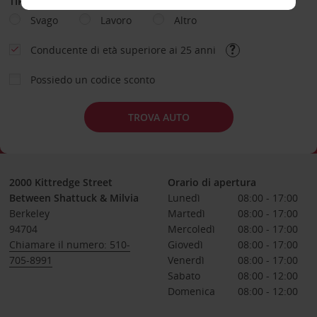
TIPOLOGIA DI NOLEGGIO
Svago
Lavoro
Altro
Conducente di età superiore ai 25 anni
Possiedo un codice sconto
TROVA AUTO
2000 Kittredge Street
Orario di apertura
Between Shattuck & Milvia
Lunedì
08:00 - 17:00
Berkeley
Martedì
08:00 - 17:00
94704
Mercoledì
08:00 - 17:00
Chiamare il numero: 510-
Giovedì
08:00 - 17:00
705-8991
Venerdì
08:00 - 17:00
Sabato
08:00 - 12:00
Domenica
08:00 - 12:00