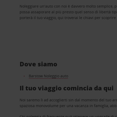
Noleggiare un'auto con noi è davvero molto semplice, 
possa assaporare al più presto quel senso di libertà tip
porterà il tuo viaggio, qui troverai le chiavi per scoprire
Dove siamo
Barstow Noleggio auto
Il tuo viaggio comincia da qui
Noi saremo lì ad accoglierti sin dal momento del tuo arr
spaziosa monovolume per una vacanza in famiglia, abbi
Chi noleggia di frequente può ottenere un upgrade di ca