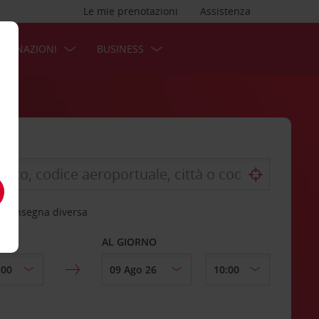
Le mie prenotazioni
Assistenza
STINAZIONI
BUSINESS
 riconsegna diversa
AL GIORNO