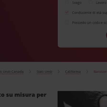
Svago
Lavoro
Conducente di età su
Possiedo un codice s
ti Uniti Canada
Stati Uniti
California
Barstow
to su misura per