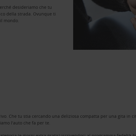
perché desideriamo che tu
ico della strada. Ovunque ti
 il mondo.
ivo. Che tu stia cercando una deliziosa compatta per una gita in cit
amo l'auto che fa per te.
tegoria (e giorni extra gratis) iscrivendosi al programma fedeltà
A