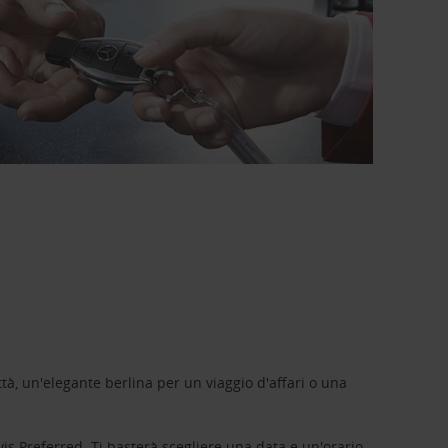
tà, un'elegante berlina per un viaggio d'affari o una
vis Preferred
. Ti basterà scegliere una data e un'orario,