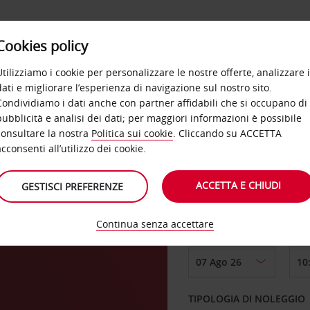
Cookies policy
OFFERTE
SELF SERVICE
PRODOTTI
DE
Utilizziamo i cookie per personalizzare le nostre offerte, analizzare i
dati e migliorare l’esperienza di navigazione sul nostro sito.
Condividiamo i dati anche con partner affidabili che si occupano di
pubblicità e analisi dei dati; per maggiori informazioni è possibile
consultare la nostra
Politica sui cookie
. Cliccando su ACCETTA
RITIRO DA
acconsenti all’utilizzo dei cookie.
ACCETTA E CHIUDI
GESTISCI PREFERENZE
Scegli una località di
Continua senza accettare
DAL GIORNO
TIPOLOGIA DI NOLEGGIO