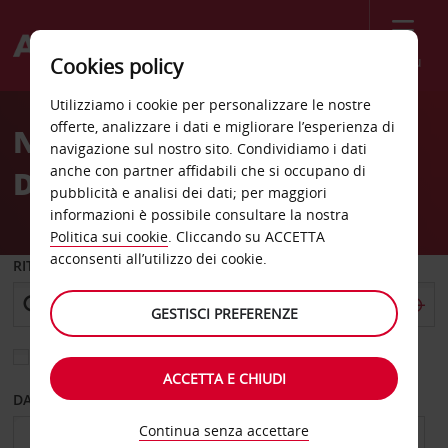
Menù
Cookies policy
Welcome
Utilizziamo i cookie per personalizzare le nostre
to
offerte, analizzare i dati e migliorare l’esperienza di
Noleggio auto Anaheim
Avis
navigazione sul nostro sito. Condividiamo i dati
anche con partner affidabili che si occupano di
Disneyland
pubblicità e analisi dei dati; per maggiori
informazioni è possibile consultare la nostra
Politica sui cookie
. Cliccando su ACCETTA
acconsenti all’utilizzo dei cookie.
RITIRO DA
GESTISCI PREFERENZE
Scegli una località di riconsegna diversa
ACCETTA E CHIUDI
DAL GIORNO
AL GIORNO
Continua senza accettare