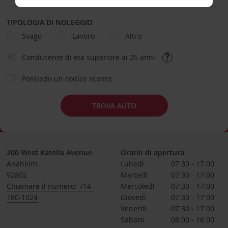
TIPOLOGIA DI NOLEGGIO
Svago
Lavoro
Altro
Conducente di età superiore ai 25 anni
Possiedo un codice sconto
TROVA AUTO
200 West Katella Avenue
Orario di apertura
Anaheim
Lunedì
07:30 - 17:00
92802
Martedì
07:30 - 17:00
Chiamare il numero: 714-
Mercoledì
07:30 - 17:00
780-1024
Giovedì
07:30 - 17:00
Venerdì
07:30 - 17:00
Sabato
08:00 - 16:00