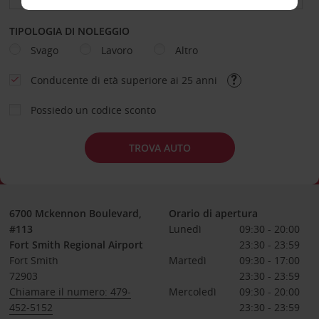
TIPOLOGIA DI NOLEGGIO
Svago
Lavoro
Altro
Conducente di età superiore ai 25 anni
Possiedo un codice sconto
TROVA AUTO
6700 Mckennon Boulevard,
Orario di apertura
#113
Lunedì
09:30 - 20:00
Fort Smith Regional Airport
23:30 - 23:59
Fort Smith
Martedì
09:30 - 17:00
72903
23:30 - 23:59
Chiamare il numero: 479-
Mercoledì
09:30 - 20:00
452-5152
23:30 - 23:59