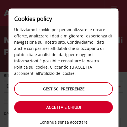
Menù
Cookies policy
Welcome
Utilizziamo i cookie per personalizzare le nostre
to
offerte, analizzare i dati e migliorare l’esperienza di
Noleggio auto Aeroporto di
Avis
navigazione sul nostro sito. Condividiamo i dati
anche con partner affidabili che si occupano di
Ft Smith
pubblicità e analisi dei dati; per maggiori
informazioni è possibile consultare la nostra
Politica sui cookie
. Cliccando su ACCETTA
acconsenti all’utilizzo dei cookie.
RITIRO DA
GESTISCI PREFERENZE
Scegli una località di riconsegna diversa
ACCETTA E CHIUDI
DAL GIORNO
AL GIORNO
Continua senza accettare