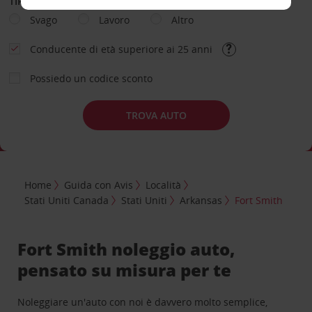
TIPOLOGIA DI NOLEGGIO
Svago
Lavoro
Altro
Conducente di età superiore ai 25 anni
Possiedo un codice sconto
TROVA AUTO
Home
Guida con Avis
Località
Stati Uniti Canada
Stati Uniti
Arkansas
Fort Smith
Fort Smith noleggio auto,
pensato su misura per te
Noleggiare un'auto con noi è davvero molto semplice,