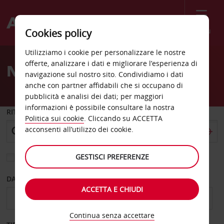
Menù
Cookies policy
Welcome
Utilizziamo i cookie per personalizzare le nostre
to
offerte, analizzare i dati e migliorare l’esperienza di
Noleggio auto Fort Smith
Avis
navigazione sul nostro sito. Condividiamo i dati
anche con partner affidabili che si occupano di
pubblicità e analisi dei dati; per maggiori
informazioni è possibile consultare la nostra
RITIRO DA
Politica sui cookie
. Cliccando su ACCETTA
acconsenti all’utilizzo dei cookie.
GESTISCI PREFERENZE
Scegli una località di riconsegna diversa
DAL GIORNO
AL GIORNO
ACCETTA E CHIUDI
Continua senza accettare