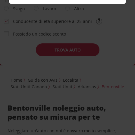
TIPOLOGIA DI NOLEGGIO
Svago
Lavoro
Altro
Conducente di età superiore ai 25 anni
Possiedo un codice sconto
TROVA AUTO
Home
Guida con Avis
Località
Stati Uniti Canada
Stati Uniti
Arkansas
Bentonville
Bentonville noleggio auto,
pensato su misura per te
Noleggiare un'auto con noi è davvero molto semplice,