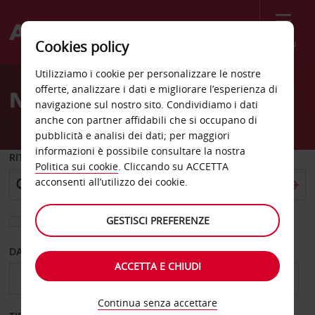
Menù
Cookies policy
Welcome
Utilizziamo i cookie per personalizzare le nostre
to
offerte, analizzare i dati e migliorare l’esperienza di
Noleggio auto Bentonville
Avis
navigazione sul nostro sito. Condividiamo i dati
anche con partner affidabili che si occupano di
pubblicità e analisi dei dati; per maggiori
informazioni è possibile consultare la nostra
RITIRO DA
Politica sui cookie
. Cliccando su ACCETTA
acconsenti all’utilizzo dei cookie.
GESTISCI PREFERENZE
Scegli una località di riconsegna diversa
DAL GIORNO
AL GIORNO
ACCETTA E CHIUDI
Continua senza accettare