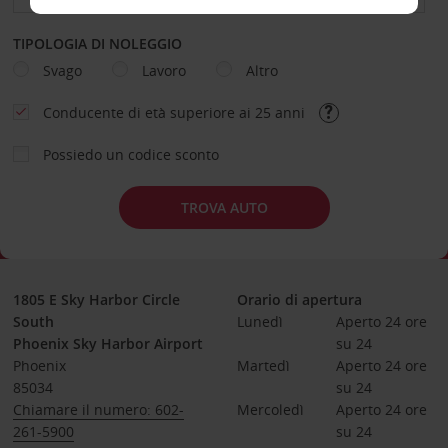
TIPOLOGIA DI NOLEGGIO
Svago
Lavoro
Altro
Conducente di età superiore ai 25 anni
Possiedo un codice sconto
TROVA AUTO
1805 E Sky Harbor Circle
Orario di apertura
South
Lunedì
Aperto 24 ore 
Phoenix Sky Harbor Airport
su 24
Phoenix
Martedì
Aperto 24 ore 
85034
su 24
Chiamare il numero: 602-
Mercoledì
Aperto 24 ore 
261-5900
su 24