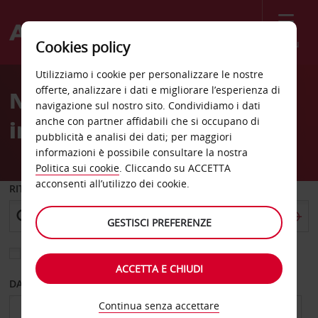
Menù
Cookies policy
Welcome
Utilizziamo i cookie per personalizzare le nostre
to
offerte, analizzare i dati e migliorare l’esperienza di
Noleggio auto Aeroporto
Avis
navigazione sul nostro sito. Condividiamo i dati
anche con partner affidabili che si occupano di
internazionale di Phoenix
pubblicità e analisi dei dati; per maggiori
informazioni è possibile consultare la nostra
Politica sui cookie
. Cliccando su ACCETTA
acconsenti all’utilizzo dei cookie.
RITIRO DA
GESTISCI PREFERENZE
Scegli una località di riconsegna diversa
ACCETTA E CHIUDI
DAL GIORNO
AL GIORNO
Continua senza accettare