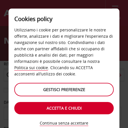
Menù
Cookies policy
Welcome
Utilizziamo i cookie per personalizzare le nostre
to
offerte, analizzare i dati e migliorare l’esperienza di
Noleggio auto Toronto
Avis
navigazione sul nostro sito. Condividiamo i dati
anche con partner affidabili che si occupano di
pubblicità e analisi dei dati; per maggiori
informazioni è possibile consultare la nostra
RITIRO DA
Politica sui cookie
. Cliccando su ACCETTA
acconsenti all’utilizzo dei cookie.
GESTISCI PREFERENZE
Scegli una località di riconsegna diversa
DAL GIORNO
AL GIORNO
ACCETTA E CHIUDI
Continua senza accettare