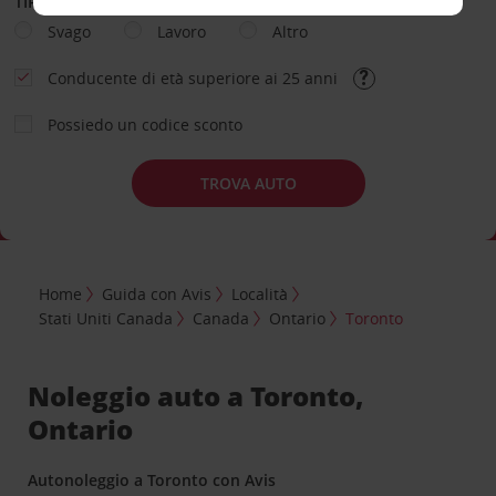
TIPOLOGIA DI NOLEGGIO
Svago
Lavoro
Altro
Conducente di età superiore ai 25 anni
Possiedo un codice sconto
TROVA AUTO
Home
Guida con Avis
Località
Stati Uniti Canada
Canada
Ontario
Toronto
Noleggio auto a Toronto,
Ontario
Autonoleggio a Toronto con Avis