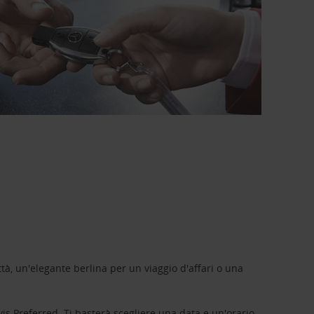
tà, un'elegante berlina per un viaggio d'affari o una
vis Preferred
. Ti basterà scegliere una data e un'orario,