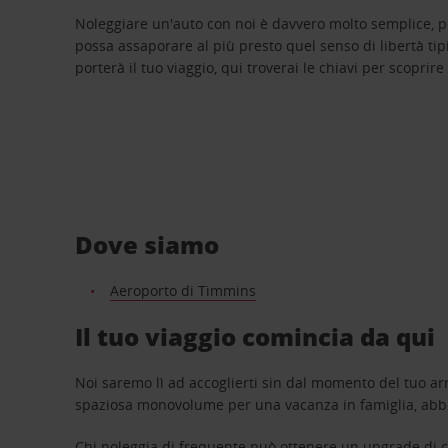
Noleggiare un'auto con noi è davvero molto semplice, 
possa assaporare al più presto quel senso di libertà tip
porterà il tuo viaggio, qui troverai le chiavi per scoprire
Dove siamo
Aeroporto di Timmins
Il tuo viaggio comincia da qui
Noi saremo lì ad accoglierti sin dal momento del tuo arr
spaziosa monovolume per una vacanza in famiglia, abbi
Chi noleggia di frequente può ottenere un upgrade di ca