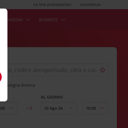
Le mie prenotazioni
Assistenza
STINAZIONI
BUSINESS
 riconsegna diversa
AL GIORNO