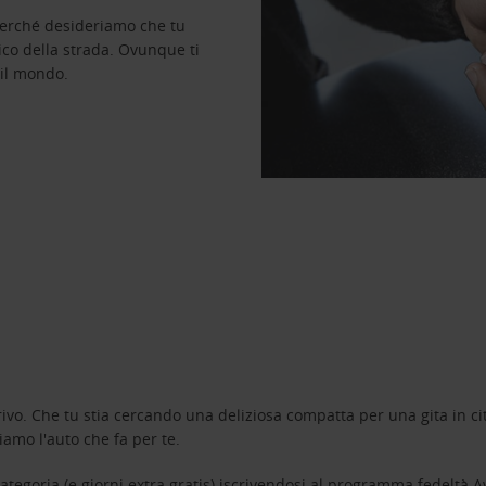
perché desideriamo che tu
ico della strada. Ovunque ti
 il mondo.
ivo. Che tu stia cercando una deliziosa compatta per una gita in cit
amo l'auto che fa per te.
tegoria (e giorni extra gratis) iscrivendosi al programma fedeltà
A