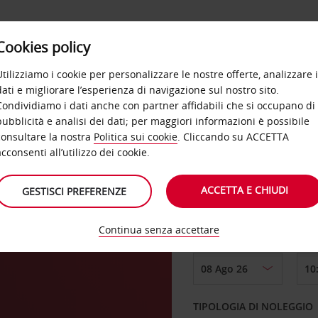
Cookies policy
OFFERTE
SELF SERVICE
PRODOTTI
DE
Utilizziamo i cookie per personalizzare le nostre offerte, analizzare i
dati e migliorare l’esperienza di navigazione sul nostro sito.
Condividiamo i dati anche con partner affidabili che si occupano di
pubblicità e analisi dei dati; per maggiori informazioni è possibile
consultare la nostra
Politica sui cookie
. Cliccando su ACCETTA
RITIRO DA
acconsenti all’utilizzo dei cookie.
ACCETTA E CHIUDI
GESTISCI PREFERENZE
Scegli una località di
Continua senza accettare
DAL GIORNO
TIPOLOGIA DI NOLEGGIO