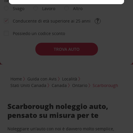
TIPOLOGIA DI NOLEGGIO
Svago
Lavoro
Altro
Conducente di età superiore ai 25 anni
Possiedo un codice sconto
TROVA AUTO
Home
Guida con Avis
Località
Stati Uniti Canada
Canada
Ontario
Scarborough
Scarborough noleggio auto,
pensato su misura per te
Noleggiare un'auto con noi è davvero molto semplice,