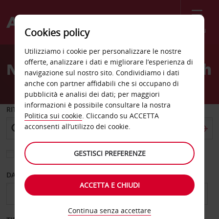
Menù
Cookies policy
Welcome
Utilizziamo i cookie per personalizzare le nostre
to
offerte, analizzare i dati e migliorare l’esperienza di
Noleggio auto Scarborough
Avis
navigazione sul nostro sito. Condividiamo i dati
anche con partner affidabili che si occupano di
pubblicità e analisi dei dati; per maggiori
informazioni è possibile consultare la nostra
RITIRO DA
Politica sui cookie
. Cliccando su ACCETTA
acconsenti all’utilizzo dei cookie.
GESTISCI PREFERENZE
Scegli una località di riconsegna diversa
DAL GIORNO
AL GIORNO
ACCETTA E CHIUDI
Continua senza accettare