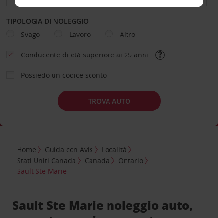
TIPOLOGIA DI NOLEGGIO
Svago
Lavoro
Altro
Conducente di età superiore ai 25 anni
Possiedo un codice sconto
TROVA AUTO
Home
Guida con Avis
Località
Stati Uniti Canada
Canada
Ontario
Sault Ste Marie
Sault Ste Marie noleggio auto,