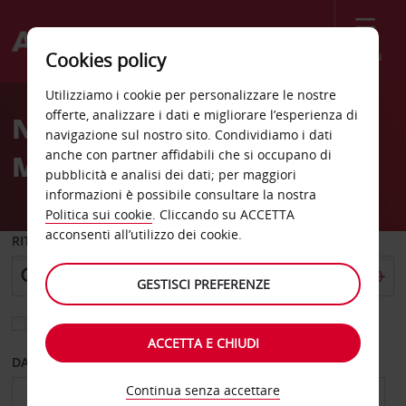
Menù
Cookies policy
Welcome
Utilizziamo i cookie per personalizzare le nostre
to
offerte, analizzare i dati e migliorare l’esperienza di
Noleggio auto Sault Ste
Avis
navigazione sul nostro sito. Condividiamo i dati
anche con partner affidabili che si occupano di
Marie
pubblicità e analisi dei dati; per maggiori
informazioni è possibile consultare la nostra
Politica sui cookie
. Cliccando su ACCETTA
acconsenti all’utilizzo dei cookie.
RITIRO DA
GESTISCI PREFERENZE
Scegli una località di riconsegna diversa
ACCETTA E CHIUDI
DAL GIORNO
AL GIORNO
Continua senza accettare