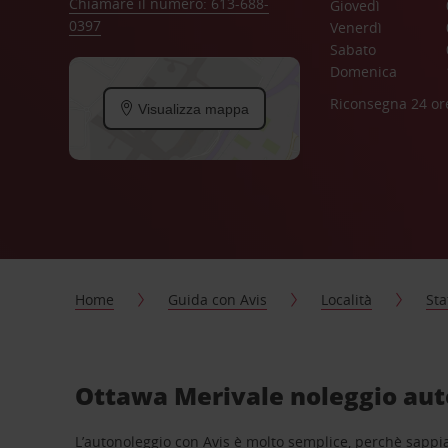
Chiamare il numero: 613-688-
Giovedì
0397
Venerdì
Sabato
Domenica
Riconsegna 24 or
Visualizza mappa
Home
Guida con Avis
Località
Sta
Ottawa Merivale noleggio auto
L’autonoleggio con Avis è molto semplice, perchè sappiam