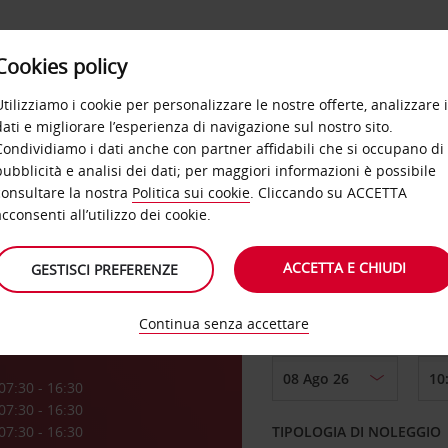
Cookies policy
OFFERTE
SELF SERVICE
PRODOTTI
DE
Utilizziamo i cookie per personalizzare le nostre offerte, analizzare i
dati e migliorare l’esperienza di navigazione sul nostro sito.
Condividiamo i dati anche con partner affidabili che si occupano di
pubblicità e analisi dei dati; per maggiori informazioni è possibile
consultare la nostra
Politica sui cookie
. Cliccando su ACCETTA
RITIRO DA
acconsenti all’utilizzo dei cookie.
e
ACCETTA E CHIUDI
GESTISCI PREFERENZE
Scegli una località di
Continua senza accettare
DAL GIORNO
a
07:30 - 16:30
07:30 - 16:30
07:30 - 16:30
TIPOLOGIA DI NOLEGGIO