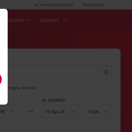
Le mie prenotazioni
Assistenza
STINAZIONI
BUSINESS
 riconsegna diversa
AL GIORNO