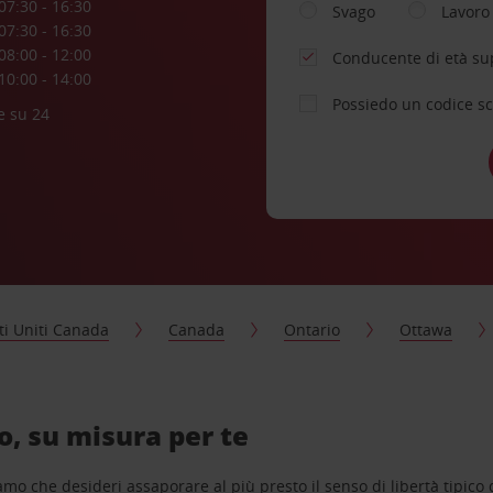
07:30 - 16:30
Svago
Lavoro
07:30 - 16:30
08:00 - 12:00
Conducente di età su
10:00 - 14:00
Possiedo un codice s
e su 24
ti Uniti Canada
Canada
Ontario
Ottawa
, su misura per te
o che desideri assaporare al più presto il senso di libertà tipico de