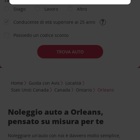
TIPOLOGIA DI NOLEGGIO
Svago
Lavoro
Altro
Conducente di età superiore ai 25 anni
Possiedo un codice sconto
TROVA AUTO
Home
Guida con Avis
Località
Stati Uniti Canada
Canada
Ontario
Orleans
Noleggio auto a Orleans,
pensato su misura per te
Noleggiare un'auto con noi è davvero molto semplice,