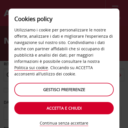
Menù
Cookies policy
Welcome
Utilizziamo i cookie per personalizzare le nostre
to
offerte, analizzare i dati e migliorare l’esperienza di
Noleggio auto Orleans
Avis
navigazione sul nostro sito. Condividiamo i dati
anche con partner affidabili che si occupano di
pubblicità e analisi dei dati; per maggiori
informazioni è possibile consultare la nostra
RITIRO DA
Politica sui cookie
. Cliccando su ACCETTA
acconsenti all’utilizzo dei cookie.
GESTISCI PREFERENZE
Scegli una località di riconsegna diversa
DAL GIORNO
AL GIORNO
ACCETTA E CHIUDI
Continua senza accettare