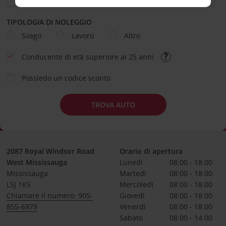
TIPOLOGIA DI NOLEGGIO
Svago
Lavoro
Altro
Conducente di età superiore ai 25 anni
Possiedo un codice sconto
TROVA AUTO
2087 Royal Windsor Road
Orario di apertura
West Mississauga
Lunedì
08:00 - 18:00
Mississauga
Martedì
08:00 - 18:00
L5J 1K5
Mercoledì
08:00 - 18:00
Chiamare il numero: 905-
Giovedì
08:00 - 18:00
855-6979
Venerdì
08:00 - 18:00
Sabato
08:00 - 14:00