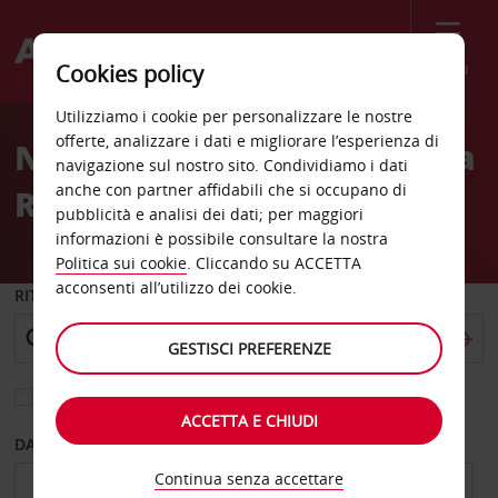
Menù
Cookies policy
Welcome
Utilizziamo i cookie per personalizzare le nostre
to
offerte, analizzare i dati e migliorare l’esperienza di
Noleggio auto Mississauga
Avis
navigazione sul nostro sito. Condividiamo i dati
anche con partner affidabili che si occupano di
Royal Windsor Road
pubblicità e analisi dei dati; per maggiori
informazioni è possibile consultare la nostra
Politica sui cookie
. Cliccando su ACCETTA
acconsenti all’utilizzo dei cookie.
RITIRO DA
GESTISCI PREFERENZE
Scegli una località di riconsegna diversa
ACCETTA E CHIUDI
DAL GIORNO
AL GIORNO
Continua senza accettare