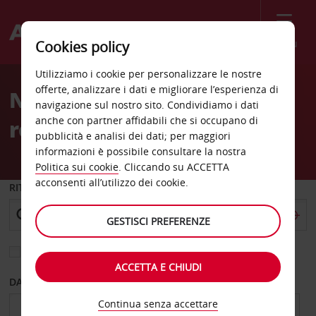
Menù
Cookies policy
Welcome
Utilizziamo i cookie per personalizzare le nostre
to
offerte, analizzare i dati e migliorare l’esperienza di
Noleggio auto Aeroporto
Avis
navigazione sul nostro sito. Condividiamo i dati
anche con partner affidabili che si occupano di
regionale di Waterloo
pubblicità e analisi dei dati; per maggiori
informazioni è possibile consultare la nostra
Politica sui cookie
. Cliccando su ACCETTA
acconsenti all’utilizzo dei cookie.
RITIRO DA
GESTISCI PREFERENZE
Scegli una località di riconsegna diversa
ACCETTA E CHIUDI
DAL GIORNO
AL GIORNO
Continua senza accettare