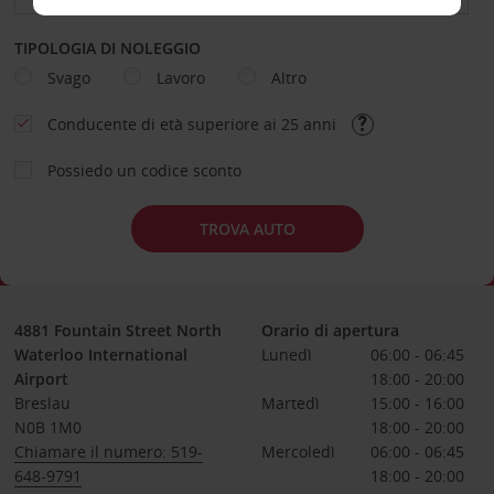
TIPOLOGIA DI NOLEGGIO
Svago
Lavoro
Altro
Conducente di età superiore ai 25 anni
Possiedo un codice sconto
TROVA AUTO
4881 Fountain Street North
Orario di apertura
Waterloo International
Lunedì
06:00 - 06:45
Airport
18:00 - 20:00
Breslau
Martedì
15:00 - 16:00
N0B 1M0
18:00 - 20:00
Chiamare il numero: 519-
Mercoledì
06:00 - 06:45
648-9791
18:00 - 20:00