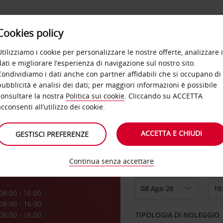
Cookies policy
OFFERTE
SELF SERVICE
PRODOTTI
DE
Utilizziamo i cookie per personalizzare le nostre offerte, analizzare i
dati e migliorare l’esperienza di navigazione sul nostro sito.
Condividiamo i dati anche con partner affidabili che si occupano di
pubblicità e analisi dei dati; per maggiori informazioni è possibile
consultare la nostra
Politica sui cookie
. Cliccando su ACCETTA
RITIRO DA
acconsenti all’utilizzo dei cookie.
ACCETTA E CHIUDI
GESTISCI PREFERENZE
Scegli una località di
Continua senza accettare
DAL GIORNO
a
08:00 - 16:00
08:00 - 16:00
08:00 - 16:00
TIPOLOGIA DI NOLEGGIO