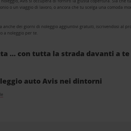
oleggio, Avis si occuperà di fornirti la giusta copertura. Sia che tu
monio o un viaggio di lavoro, o ancora che tu scelga una comoda mo
a anche dei giorni di noleggio aggiuntivi gratuiti, iscrivendosi al
o a noleggio per te.
ta … con tutta la strada davanti a te
oleggio auto Avis nei dintorni
le