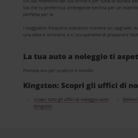
Sin dal momento del tuo arrivo e per tutta la durata del n
sia che tu preferisca un’elegante berlina per un matri
perfetta per te.
I viaggiatori frequenti potranno ricevere un upgrade, m
una data e un’orario, e ci occuperemo di preparare l’aut
La tua auto a noleggio ti aspet
Prenota ora per scoprire il mondo.
Kingston: Scopri gli uffici di n
Scopri tutti gli uffici di noleggio auto
Bellevil
Kingston