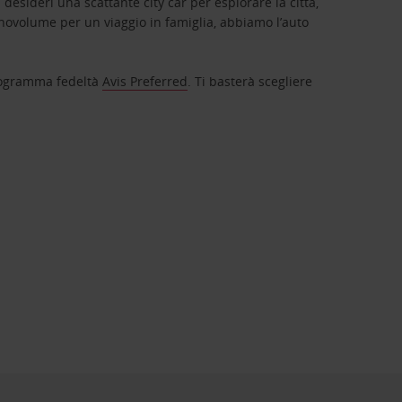
 desideri una scattante city car per esplorare la città,
novolume per un viaggio in famiglia, abbiamo l’auto
 programma fedeltà
Avis Preferred
. Ti basterà scegliere