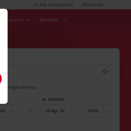
Le mie prenotazioni
Assistenza
STINAZIONI
BUSINESS
 riconsegna diversa
AL GIORNO