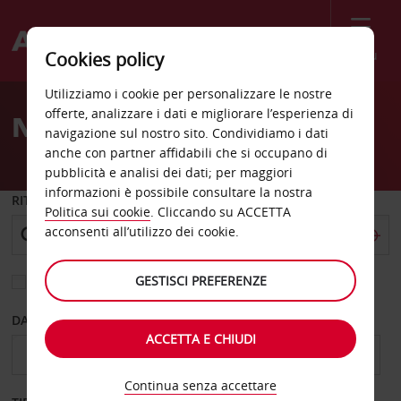
Menù
Cookies policy
Welcome
Utilizziamo i cookie per personalizzare le nostre
to
offerte, analizzare i dati e migliorare l’esperienza di
Noleggio auto Hamilton
Avis
navigazione sul nostro sito. Condividiamo i dati
anche con partner affidabili che si occupano di
pubblicità e analisi dei dati; per maggiori
informazioni è possibile consultare la nostra
RITIRO DA
Politica sui cookie
. Cliccando su ACCETTA
acconsenti all’utilizzo dei cookie.
GESTISCI PREFERENZE
Scegli una località di riconsegna diversa
DAL GIORNO
AL GIORNO
ACCETTA E CHIUDI
Continua senza accettare