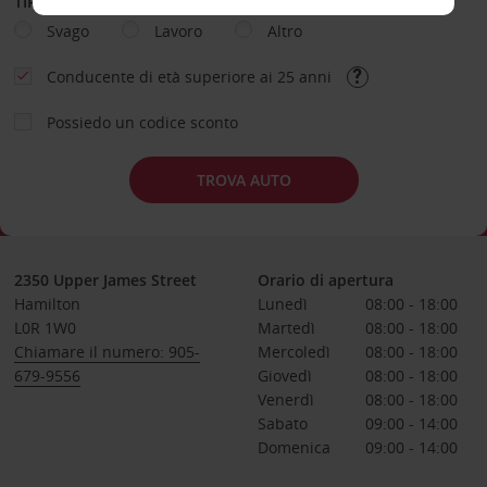
TIPOLOGIA DI NOLEGGIO
Svago
Lavoro
Altro
Conducente di età superiore ai 25 anni
Possiedo un codice sconto
TROVA AUTO
2350 Upper James Street
Orario di apertura
Hamilton
Lunedì
08:00 - 18:00
L0R 1W0
Martedì
08:00 - 18:00
Chiamare il numero: 905-
Mercoledì
08:00 - 18:00
679-9556
Giovedì
08:00 - 18:00
Venerdì
08:00 - 18:00
Sabato
09:00 - 14:00
Domenica
09:00 - 14:00