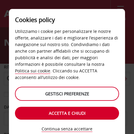
Menù
Cookies policy
Welcome
Utilizziamo i cookie per personalizzare le nostre
to
offerte, analizzare i dati e migliorare l’esperienza di
Noleggio auto Burlington
Avis
navigazione sul nostro sito. Condividiamo i dati
anche con partner affidabili che si occupano di
pubblicità e analisi dei dati; per maggiori
informazioni è possibile consultare la nostra
RITIRO DA
Politica sui cookie
. Cliccando su ACCETTA
acconsenti all’utilizzo dei cookie.
GESTISCI PREFERENZE
Scegli una località di riconsegna diversa
DAL GIORNO
AL GIORNO
ACCETTA E CHIUDI
Continua senza accettare