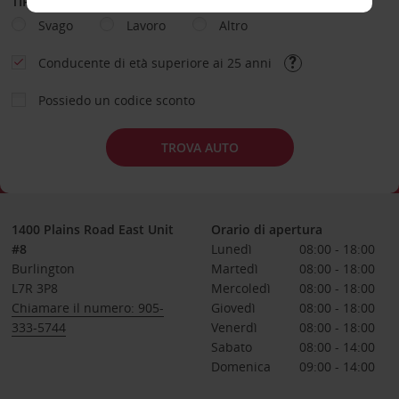
TIPOLOGIA DI NOLEGGIO
Svago
Lavoro
Altro
Conducente di età superiore ai 25 anni
Possiedo un codice sconto
TROVA AUTO
1400 Plains Road East Unit
Orario di apertura
#8
Lunedì
08:00 - 18:00
Burlington
Martedì
08:00 - 18:00
L7R 3P8
Mercoledì
08:00 - 18:00
Chiamare il numero: 905-
Giovedì
08:00 - 18:00
333-5744
Venerdì
08:00 - 18:00
Sabato
08:00 - 14:00
Domenica
09:00 - 14:00