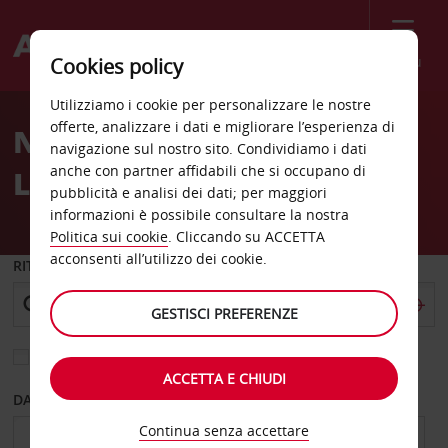
Menù
Cookies policy
Welcome
Utilizziamo i cookie per personalizzare le nostre
to
offerte, analizzare i dati e migliorare l’esperienza di
Noleggio auto Halifax
Avis
navigazione sul nostro sito. Condividiamo i dati
anche con partner affidabili che si occupano di
Lacewood
pubblicità e analisi dei dati; per maggiori
informazioni è possibile consultare la nostra
Politica sui cookie
. Cliccando su ACCETTA
acconsenti all’utilizzo dei cookie.
RITIRO DA
GESTISCI PREFERENZE
Scegli una località di riconsegna diversa
ACCETTA E CHIUDI
DAL GIORNO
AL GIORNO
Continua senza accettare