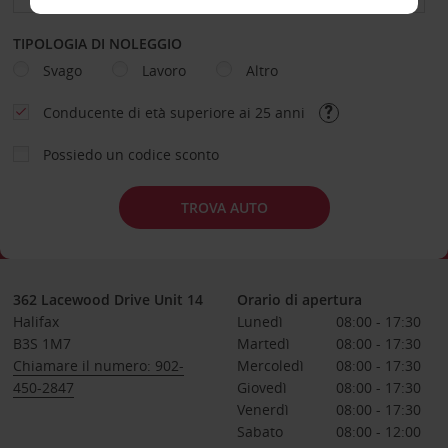
TIPOLOGIA DI NOLEGGIO
Svago
Lavoro
Altro
Conducente di età superiore ai 25 anni
Possiedo un codice sconto
TROVA AUTO
362 Lacewood Drive Unit 14
Orario di apertura
Halifax
Lunedì
08:00 - 17:30
B3S 1M7
Martedì
08:00 - 17:30
Chiamare il numero: 902-
Mercoledì
08:00 - 17:30
450-2847
Giovedì
08:00 - 17:30
Venerdì
08:00 - 17:30
Sabato
08:00 - 12:00