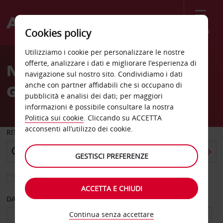
Menù
Cookies policy
Welcome
Utilizziamo i cookie per personalizzare le nostre
to
offerte, analizzare i dati e migliorare l’esperienza di
Noleggio auto Halifax
Avis
navigazione sul nostro sito. Condividiamo i dati
anche con partner affidabili che si occupano di
Grafton Str
pubblicità e analisi dei dati; per maggiori
informazioni è possibile consultare la nostra
Politica sui cookie
. Cliccando su ACCETTA
acconsenti all’utilizzo dei cookie.
RITIRO DA
GESTISCI PREFERENZE
Scegli una località di riconsegna diversa
ACCETTA E CHIUDI
DAL GIORNO
AL GIORNO
Continua senza accettare