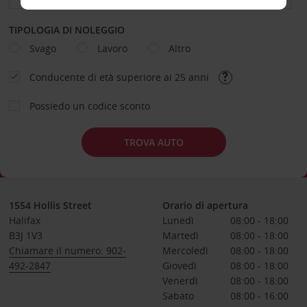
TIPOLOGIA DI NOLEGGIO
Svago
Lavoro
Altro
Conducente di età superiore ai 25 anni
Possiedo un codice sconto
TROVA AUTO
1554 Hollis Street
Orario di apertura
Halifax
Lunedì
08:00 - 18:00
B3J 1V3
Martedì
08:00 - 18:00
Chiamare il numero: 902-
Mercoledì
08:00 - 18:00
492-2847
Giovedì
08:00 - 18:00
Venerdì
08:00 - 18:00
Sabato
08:00 - 16:00