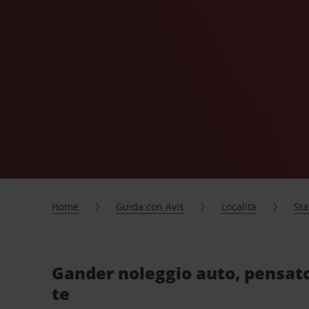
Home
Guida con Avis
Località
Sta
Gander noleggio auto, pensat
te