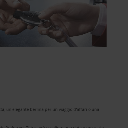
tà, un'elegante berlina per un viaggio d'affari o una
vis Preferred
. Ti basterà scegliere una data e un'orario,