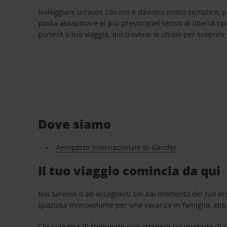
Noleggiare un'auto con noi è davvero molto semplice, 
possa assaporare al più presto quel senso di libertà tip
porterà il tuo viaggio, qui troverai le chiavi per scoprire
Dove siamo
Aeroporto internazionale di Gander
Il tuo viaggio comincia da qui
Noi saremo lì ad accoglierti sin dal momento del tuo arr
spaziosa monovolume per una vacanza in famiglia, abbi
Chi noleggia di frequente può ottenere un upgrade di ca