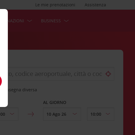
Le mie prenotazioni
Assistenza
STINAZIONI
BUSINESS
 riconsegna diversa
AL GIORNO