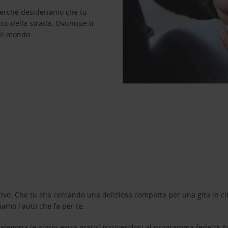
perché desideriamo che tu
ico della strada. Ovunque ti
 il mondo.
ivo. Che tu stia cercando una deliziosa compatta per una gita in cit
amo l'auto che fa per te.
tegoria (e giorni extra gratis) iscrivendosi al programma fedeltà
A