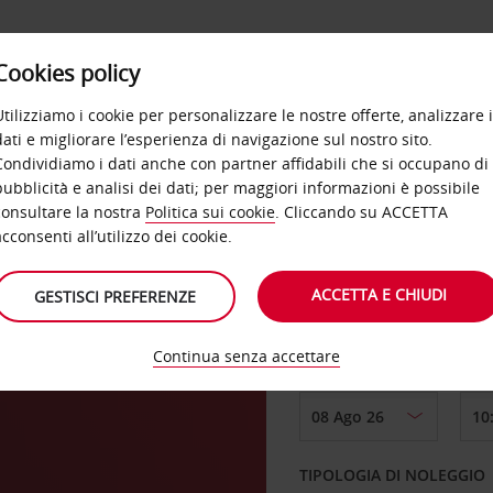
Cookies policy
OFFERTE
SELF SERVICE
PRODOTTI
DE
Utilizziamo i cookie per personalizzare le nostre offerte, analizzare i
dati e migliorare l’esperienza di navigazione sul nostro sito.
Condividiamo i dati anche con partner affidabili che si occupano di
pubblicità e analisi dei dati; per maggiori informazioni è possibile
consultare la nostra
Politica sui cookie
. Cliccando su ACCETTA
RITIRO DA
acconsenti all’utilizzo dei cookie.
ACCETTA E CHIUDI
GESTISCI PREFERENZE
Scegli una località di
Continua senza accettare
DAL GIORNO
TIPOLOGIA DI NOLEGGIO