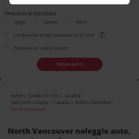
TIPOLOGIA DI NOLEGGIO
Svago
Lavoro
Altro
Conducente di età superiore ai 25 anni
Possiedo un codice sconto
TROVA AUTO
Home
Guida con Avis
Località
Stati Uniti Canada
Canada
British Columbia
North Vancouver
North Vancouver noleggio auto,