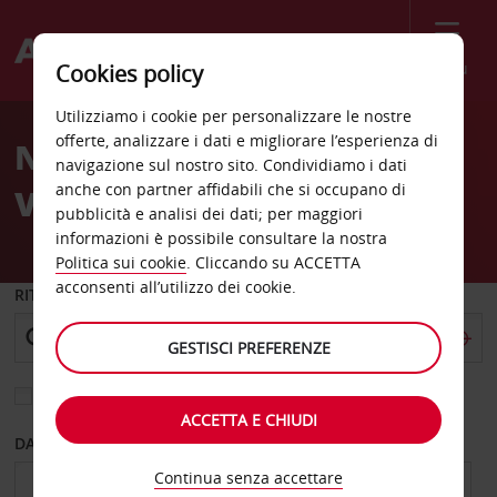
Menù
Cookies policy
Welcome
Utilizziamo i cookie per personalizzare le nostre
to
offerte, analizzare i dati e migliorare l’esperienza di
Noleggio auto North
Avis
navigazione sul nostro sito. Condividiamo i dati
anche con partner affidabili che si occupano di
Vancouver
pubblicità e analisi dei dati; per maggiori
informazioni è possibile consultare la nostra
Politica sui cookie
. Cliccando su ACCETTA
acconsenti all’utilizzo dei cookie.
RITIRO DA
GESTISCI PREFERENZE
Scegli una località di riconsegna diversa
ACCETTA E CHIUDI
DAL GIORNO
AL GIORNO
Continua senza accettare