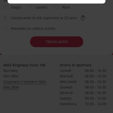
TIPOLOGIA DI NOLEGGIO
Svago
Lavoro
Altro
Conducente di età superiore ai 25 anni
Possiedo un codice sconto
TROVA AUTO
4603 Kingsway Suite 100
Orario di apertura
Burnaby
Lunedì
08:00 - 16:30
V5H 4M4
Martedì
08:00 - 16:30
Chiamare il numero: 604-
Mercoledì
08:00 - 16:30
606-2804
Giovedì
08:00 - 16:30
Venerdì
08:00 - 16:30
Sabato
09:00 - 15:00
Domenica
10:00 - 14:00