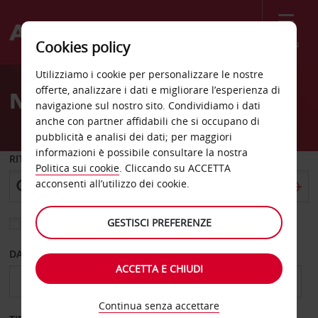
Menù
Cookies policy
Welcome
Utilizziamo i cookie per personalizzare le nostre
to
offerte, analizzare i dati e migliorare l’esperienza di
Noleggio auto Burnaby
Avis
navigazione sul nostro sito. Condividiamo i dati
anche con partner affidabili che si occupano di
pubblicità e analisi dei dati; per maggiori
informazioni è possibile consultare la nostra
RITIRO DA
Politica sui cookie
. Cliccando su ACCETTA
acconsenti all’utilizzo dei cookie.
GESTISCI PREFERENZE
Scegli una località di riconsegna diversa
DAL GIORNO
AL GIORNO
ACCETTA E CHIUDI
Continua senza accettare