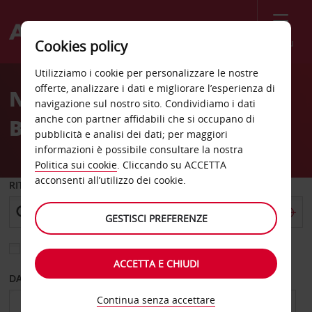
Menù
Cookies policy
Welcome
Utilizziamo i cookie per personalizzare le nostre
to
offerte, analizzare i dati e migliorare l’esperienza di
Noleggio auto Columbia
Avis
navigazione sul nostro sito. Condividiamo i dati
anche con partner affidabili che si occupano di
Britannica
pubblicità e analisi dei dati; per maggiori
informazioni è possibile consultare la nostra
Politica sui cookie
. Cliccando su ACCETTA
acconsenti all’utilizzo dei cookie.
RITIRO DA
GESTISCI PREFERENZE
Scegli una località di riconsegna diversa
ACCETTA E CHIUDI
DAL GIORNO
AL GIORNO
Continua senza accettare