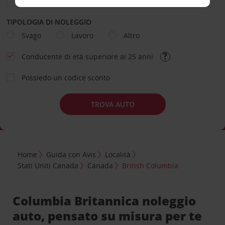
TIPOLOGIA DI NOLEGGIO
Svago
Lavoro
Altro
Conducente di età superiore ai 25 anni
Possiedo un codice sconto
TROVA AUTO
Home
Guida con Avis
Località
Stati Uniti Canada
Canada
British Columbia
Columbia Britannica noleggio
auto, pensato su misura per te