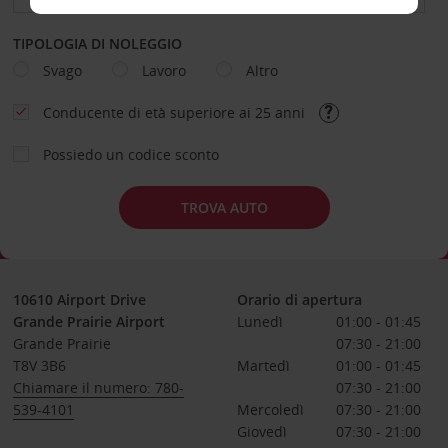
TIPOLOGIA DI NOLEGGIO
Svago
Lavoro
Altro
Conducente di età superiore ai 25 anni
Possiedo un codice sconto
TROVA AUTO
10610 Airport Drive
Orario di apertura
Grande Prairie Airport
Lunedì
01:00 - 01:45
Grande Prairie
07:30 - 21:00
T8V 3B6
Martedì
01:00 - 01:45
Chiamare il numero: 780-
07:30 - 21:00
539-4101
Mercoledì
07:30 - 21:00
Giovedì
07:30 - 21:00