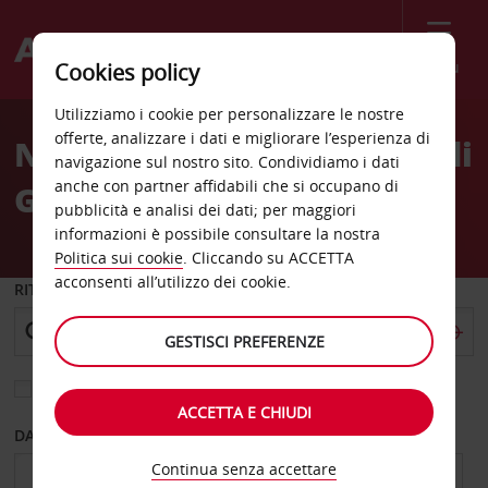
Menù
Cookies policy
Welcome
Utilizziamo i cookie per personalizzare le nostre
to
offerte, analizzare i dati e migliorare l’esperienza di
Noleggio auto Aeroporto di
Avis
navigazione sul nostro sito. Condividiamo i dati
anche con partner affidabili che si occupano di
Grande Prairie
pubblicità e analisi dei dati; per maggiori
informazioni è possibile consultare la nostra
Politica sui cookie
. Cliccando su ACCETTA
acconsenti all’utilizzo dei cookie.
RITIRO DA
GESTISCI PREFERENZE
Scegli una località di riconsegna diversa
ACCETTA E CHIUDI
DAL GIORNO
AL GIORNO
Continua senza accettare