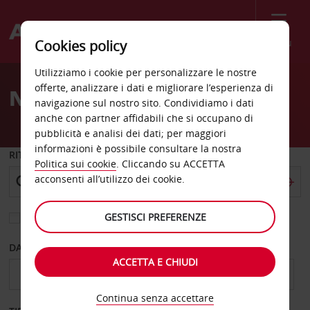
Menù
Cookies policy
Welcome
Utilizziamo i cookie per personalizzare le nostre
to
offerte, analizzare i dati e migliorare l’esperienza di
Noleggio auto Banff
Avis
navigazione sul nostro sito. Condividiamo i dati
anche con partner affidabili che si occupano di
pubblicità e analisi dei dati; per maggiori
informazioni è possibile consultare la nostra
RITIRO DA
Politica sui cookie
. Cliccando su ACCETTA
acconsenti all’utilizzo dei cookie.
GESTISCI PREFERENZE
Scegli una località di riconsegna diversa
DAL GIORNO
AL GIORNO
ACCETTA E CHIUDI
Continua senza accettare