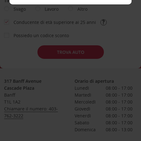
TIPOLOGIA DI NOLEGGIO
Svago
Lavoro
Altro
Conducente di età superiore ai 25 anni
Possiedo un codice sconto
TROVA AUTO
317 Banff Avenue
Orario di apertura
Cascade Plaza
Lunedì
08:00 - 17:00
Banff
Martedì
08:00 - 17:00
T1L 1A2
Mercoledì
08:00 - 17:00
Chiamare il numero: 403-
Giovedì
08:00 - 17:00
762-3222
Venerdì
08:00 - 17:00
Sabato
08:00 - 17:00
Domenica
08:00 - 13:00