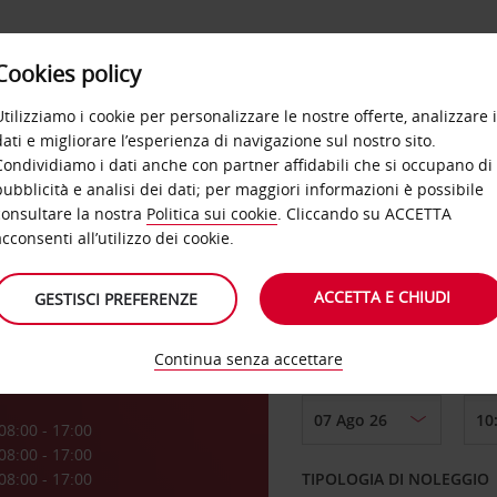
Cookies policy
OFFERTE
SELF SERVICE
PRODOTTI
DE
Utilizziamo i cookie per personalizzare le nostre offerte, analizzare i
dati e migliorare l’esperienza di navigazione sul nostro sito.
Condividiamo i dati anche con partner affidabili che si occupano di
e'er
pubblicità e analisi dei dati; per maggiori informazioni è possibile
consultare la nostra
Politica sui cookie
. Cliccando su ACCETTA
RITIRO DA
acconsenti all’utilizzo dei cookie.
ACCETTA E CHIUDI
GESTISCI PREFERENZE
Scegli una località di
Continua senza accettare
DAL GIORNO
a
08:00 - 17:00
08:00 - 17:00
08:00 - 17:00
TIPOLOGIA DI NOLEGGIO