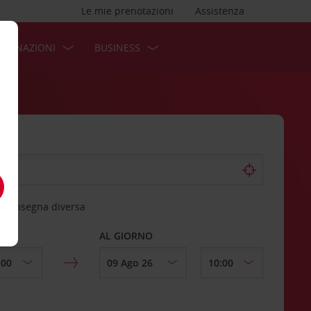
Le mie prenotazioni
Assistenza
STINAZIONI
BUSINESS
 riconsegna diversa
AL GIORNO