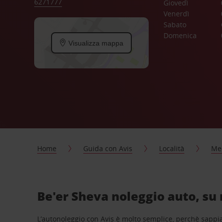
6271777
Giovedì
Venerdì
Sabato
Domenica
Visualizza mappa
Home
Guida con Avis
Località
Me
Be'er Sheva noleggio auto, su 
L’autonoleggio con Avis è molto semplice, perchè sappiam