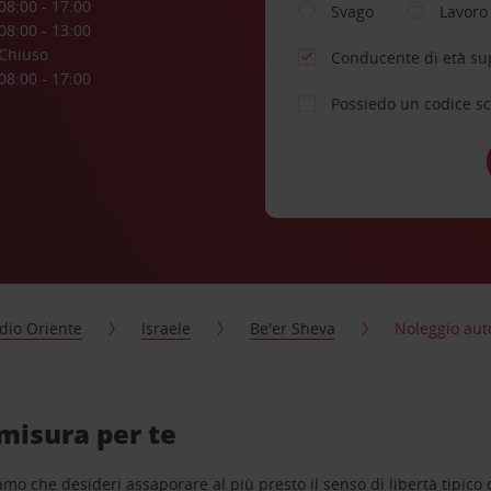
08:00 - 17:00
Svago
Lavoro
08:00 - 13:00
Chiuso
Conducente di età su
08:00 - 17:00
Possiedo un codice s
dio Oriente
Israele
Be'er Sheva
Noleggio aut
misura per te
o che desideri assaporare al più presto il senso di libertà tipico de