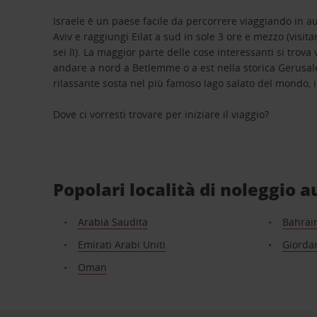
Israele è un paese facile da percorrere viaggiando in au
Aviv e raggiungi Eilat a sud in sole 3 ore e mezzo (visi
sei lì). La maggior parte delle cose interessanti si trova 
andare a nord a Betlemme o a est nella storica Gerus
rilassante sosta nel più famoso lago salato del mondo, 
Dove ci vorresti trovare per iniziare il viaggio?
Popolari località di noleggio 
Arabia Saudita
Bahrai
Emirati Arabi Uniti
Giorda
Oman