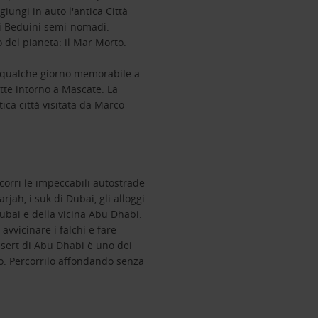
iungi in auto l'antica Città
ei Beduini semi-nomadi.
 del pianeta: il Mar Morto.
ri qualche giorno memorabile a
otte intorno a Mascate. La
ica città visitata da Marco
rcorri le impeccabili autostrade
jah, i suk di Dubai, gli alloggi
Dubai e della vicina Abu Dhabi.
avvicinare i falchi e fare
Desert di Abu Dhabi è uno dei
o. Percorrilo affondando senza