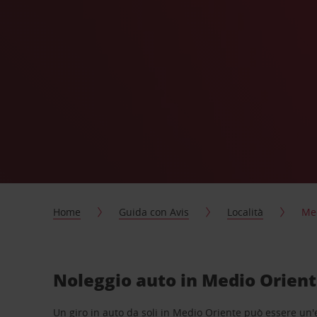
Home
Guida con Avis
Località
Me
Noleggio auto in Medio Orien
Un giro in auto da soli in Medio Oriente può essere un'e