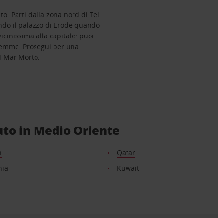
to. Parti dalla zona nord di Tel
tando il palazzo di Erode quando
vicinissima alla capitale: puoi
alemme. Prosegui per una
il Mar Morto.
auto in Medio Oriente
n
Qatar
nia
Kuwait