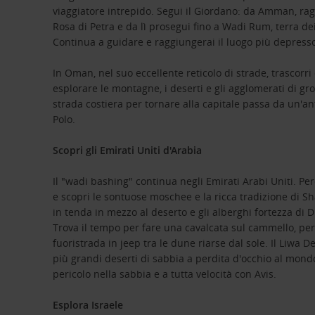
viaggiatore intrepido. Segui il Giordano: da Amman, ragg
Rosa di Petra e da lì prosegui fino a Wadi Rum, terra d
Continua a guidare e raggiungerai il luogo più depresso
In Oman, nel suo eccellente reticolo di strade, trascor
esplorare le montagne, i deserti e gli agglomerati di gr
strada costiera per tornare alla capitale passa da un'ant
Polo.
Scopri gli Emirati Uniti d'Arabia
Il "wadi bashing" continua negli Emirati Arabi Uniti. Pe
e scopri le sontuose moschee e la ricca tradizione di Shar
in tenda in mezzo al deserto e gli alberghi fortezza di 
Trova il tempo per fare una cavalcata sul cammello, per 
fuoristrada in jeep tra le dune riarse dal sole. Il Liwa 
più grandi deserti di sabbia a perdita d'occhio al mond
pericolo nella sabbia e a tutta velocità con Avis.
Esplora Israele