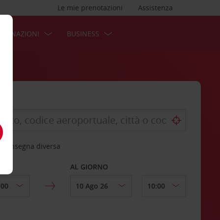
Le mie prenotazioni
Assistenza
STINAZIONI
BUSINESS
 riconsegna diversa
AL GIORNO