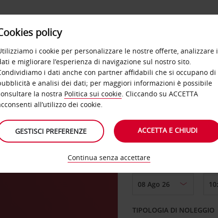
Cookies policy
OFFERTE
SELF SERVICE
PRODOTTI
DE
Utilizziamo i cookie per personalizzare le nostre offerte, analizzare i
dati e migliorare l’esperienza di navigazione sul nostro sito.
Condividiamo i dati anche con partner affidabili che si occupano di
n
pubblicità e analisi dei dati; per maggiori informazioni è possibile
consultare la nostra
Politica sui cookie
. Cliccando su ACCETTA
RITIRO DA
acconsenti all’utilizzo dei cookie.
ACCETTA E CHIUDI
GESTISCI PREFERENZE
Scegli una località di
Continua senza accettare
DAL GIORNO
TIPOLOGIA DI NOLEGGIO