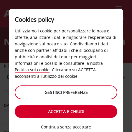
Menù
Cookies policy
Welcome
Utilizziamo i cookie per personalizzare le nostre
to
offerte, analizzare i dati e migliorare l’esperienza di
Noleggio auto Szeged città
Avis
navigazione sul nostro sito. Condividiamo i dati
anche con partner affidabili che si occupano di
pubblicità e analisi dei dati; per maggiori
informazioni è possibile consultare la nostra
RITIRO DA
Politica sui cookie
. Cliccando su ACCETTA
acconsenti all’utilizzo dei cookie.
GESTISCI PREFERENZE
Scegli una località di riconsegna diversa
DAL GIORNO
AL GIORNO
ACCETTA E CHIUDI
Continua senza accettare