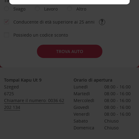
TIPOLOGIA DI NOLEGGIO
Svago
Lavoro
Altro
Conducente di età superiore ai 25 anni
Possiedo un codice sconto
TROVA AUTO
Tompai Kapu Ut 9
Orario di apertura
Szeged
Lunedì
08:00 - 16:00
6725
Martedì
08:00 - 16:00
Chiamare il numero: 0036 62
Mercoledì
08:00 - 16:00
202 134
Giovedì
08:00 - 16:00
Venerdì
08:00 - 16:00
Sabato
Chiuso
Domenica
Chiuso